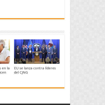
 en la
EU se lanza contra líderes
icen
del CJNG