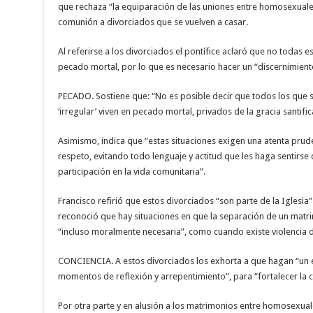
que rechaza “la equiparación de las uniones entre homosexuales
comunión a divorciados que se vuelven a casar.
Al referirse a los divorciados el pontífice aclaró que no todas 
pecado mortal, por lo que es necesario hacer un “discernimient
PECADO. Sostiene que: “No es posible decir que todos los que 
‘irregular’ viven en pecado mortal, privados de la gracia santific
Asimismo, indica que “estas situaciones exigen una atenta pr
respeto, evitando todo lenguaje y actitud que les haga sentirs
participación en la vida comunitaria”.
Francisco refirió que estos divorciados “son parte de la Iglesia
reconoció que hay situaciones en que la separación de un matrim
“incluso moralmente necesaria”, como cuando existe violencia 
CONCIENCIA. A estos divorciados los exhorta a que hagan “un 
momentos de reflexión y arrepentimiento”, para “fortalecer la c
Por otra parte y en alusión a los matrimonios entre homosexual