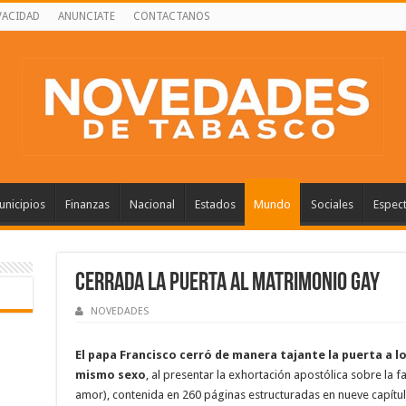
VACIDAD
ANUNCIATE
CONTACTANOS
nicipios
Finanzas
Nacional
Estados
Mundo
Sociales
Espec
Cerrada la puerta al matrimonio gay
NOVEDADES
El papa Francisco cerró de manera tajante la puerta a 
mismo sexo
, al presentar la exhortación apostólica sobre la fa
amor), contenida en 260 páginas estructuradas en nueve capítulo