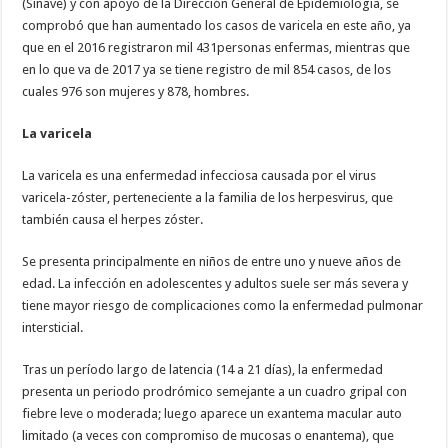
(Sinave) y con apoyo de la Dirección General de Epidemiologia, se
comprobó que han aumentado los casos de varicela en este año, ya
que en el 2016 registraron mil 431personas enfermas, mientras que
en lo que va de 2017 ya se tiene registro de mil 854 casos, de los
cuales 976 son mujeres y 878, hombres.
La varicela
La varicela es una enfermedad infecciosa causada por el virus
varicela-zóster, perteneciente a la familia de los herpesvirus, que
también causa el herpes zóster.
Se presenta principalmente en niños de entre uno y nueve años de
edad. La infección en adolescentes y adultos suele ser más severa y
tiene mayor riesgo de complicaciones como la enfermedad pulmonar
intersticial.
Tras un período largo de latencia (14 a 21 días), la enfermedad
presenta un periodo prodrómico semejante a un cuadro gripal con
fiebre leve o moderada; luego aparece un exantema macular auto
limitado (a veces con compromiso de mucosas o enantema), que