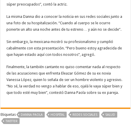
súper preocupados”, contó la actriz.
La misma Danna dio a conocer la noticia en sus redes sociales junto a
una foto de su hospitalización. “Cuando al cuerpo se le ocurre
ponerte un alto una noche antes de tu estreno… y aún no se decide”.
Sin embargo, la mexicana mostró su profesionalismo y cumplió
cabalmente con esta presentación. “Pero bueno estoy agradecida de
que hayan estado aquí con todos nosotros”, agregó.
Finalmente, la también cantante no quiso comentar nada al respecto
de las acusaciones que enfrenta Eleazar Gómez de su ex novia
Vanessa López, quien lo señala de ser un hombre violento y agresivo.
“No sé, la verdad no vengo a hablar de eso, ojalá le vaya súper bien y
que todo esté muy bien”, contestó Danna Paola sobre su ex pareja.
Etiquetas
DANNA PAOLA
HOSPITAL
REDES SOCIALES
SALUD
TWITTER