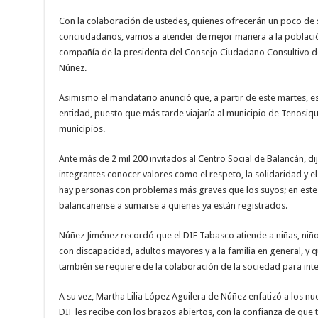
Con la colaboración de ustedes, quienes ofrecerán un poco de s
conciudadanos, vamos a atender de mejor manera a la población
compañía de la presidenta del Consejo Ciudadano Consultivo de
Núñez.
Asimismo el mandatario anunció que, a partir de este martes, e
entidad, puesto que más tarde viajaría al municipio de Tenosiqu
municipios.
Ante más de 2 mil 200 invitados al Centro Social de Balancán, 
integrantes conocer valores como el respeto, la solidaridad y e
hay personas con problemas más graves que los suyos; en este co
balancanense a sumarse a quienes ya están registrados.
Núñez Jiménez recordó que el DIF Tabasco atiende a niñas, niño
con discapacidad, adultos mayores y a la familia en general, y q
también se requiere de la colaboración de la sociedad para inte
A su vez, Martha Lilia López Aguilera de Núñez enfatizó a los
DIF les recibe con los brazos abiertos, con la confianza de que t