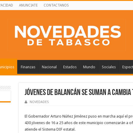
VACIDAD
ANUNCIATE
CONTACTANOS
nicipios
Finanzas
Nacional
Estados
Mundo
Sociales
Espec
Jóvenes de Balancán se suman a Cambia 
NOVEDADES
El Gobernador Arturo Núñez Jiménez puso en marcha aquí el p
430 jóvenes de 16 a 25 años de este municipio comenzarán a of
atiende el Sistema DIF estatal.