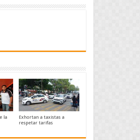
e la
Exhortan a taxistas a
respetar tarifas