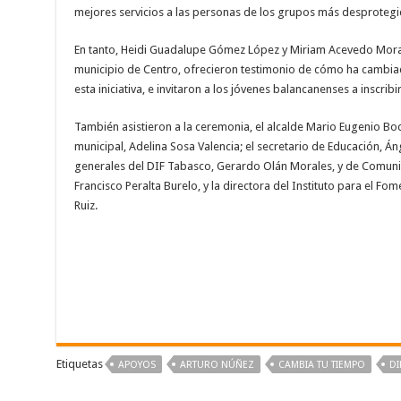
mejores servicios a las personas de los grupos más desprotegi
En tanto, Heidi Guadalupe Gómez López y Miriam Acevedo Mor
municipio de Centro, ofrecieron testimonio de cómo ha cambiad
esta iniciativa, e invitaron a los jóvenes balancanenses a inscribi
También asistieron a la ceremonia, el alcalde Mario Eugenio Boc
municipal, Adelina Sosa Valencia; el secretario de Educación, Án
generales del DIF Tabasco, Gerardo Olán Morales, y de Comunica
Francisco Peralta Burelo, y la directora del Instituto para el Fo
Ruiz.
Etiquetas
APOYOS
ARTURO NÚÑEZ
CAMBIA TU TIEMPO
DI