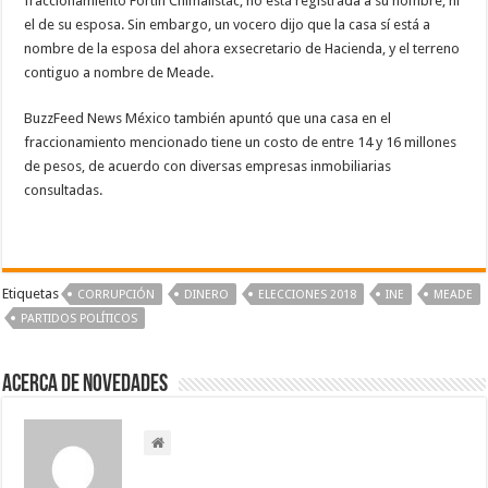
fraccionamiento Fortín Chimalistac, no está registrada a su nombre, ni
el de su esposa. Sin embargo, un vocero dijo que la casa sí está a
nombre de la esposa del ahora exsecretario de Hacienda, y el terreno
contiguo a nombre de Meade.
BuzzFeed News México también apuntó que una casa en el
fraccionamiento mencionado tiene un costo de entre 14 y 16 millones
de pesos, de acuerdo con diversas empresas inmobiliarias
consultadas.
Etiquetas
CORRUPCIÓN
DINERO
ELECCIONES 2018
INE
MEADE
PARTIDOS POLÍTICOS
Acerca de NOVEDADES