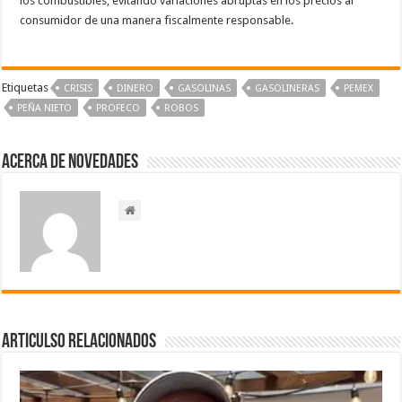
los combustibles, evitando variaciones abruptas en los precios al
consumidor de una manera fiscalmente responsable.
Etiquetas
CRISIS
DINERO
GASOLINAS
GASOLINERAS
PEMEX
PEÑA NIETO
PROFECO
ROBOS
Acerca de NOVEDADES
Articulso Relacionados