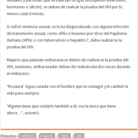
sexuales y personas que se inyectan drogas (incluyendo esteroides,
hormonas o silicón), se deben de realizar la prueba del VIH por lo
menos cada 6 meses.
Si sufrió violencia sexual, se le ha diagnosticado con alguna infección
de transmisión sexual, como sífilis o lesiones por Virus del Papiloma
Humano (VPH); o con tuberculosis o hepatitis C, debe realizarse la
prueba del VIH.
Mujeres que planean embarazarse deben de realizarse la prueba del
VIH, asimismo, embarazadas deben de realizársela dos veces durante
el embarazo.
“Rosaura” sigue casada con el hombre que la contagió y le cambió la
vida para siempre.
“Alguien tiene que cuidarlo también a él, soy la única que tiene
ahora…”, aseveró.
Etiquetas
MÉXICO
SALUD
SIDA
VIH