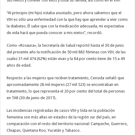
sus nietos y convivir con ellos y toda su familia, así como en el VIH.
“Al principio (mi hijo) estaba asustado, pero ahora sabemos que el
VIH es sólo una enfermedad con la que hay que aprender a vivir como
la diabetes. Él sabe que con la medicación adecuada, mi expectativa
de vida hará que pueda conocer a mis nietos”, recordó.
Como «Rosaura», la Secretaría de Salud reportó hasta el 30 de junio
del presente año la notificación de 50 mil 883 féminas con VIH, de las
cuales 31 mil 474 (62%) están vivas y la 84 por ciento tiene de 15 a 49
años de edad.
Respecto a las mujeres que reciben tratamiento, Censida señaló que
aproximadamente 28 mil mujeres (27 mil 523) se encontraban en
tratamiento, lo que representa el 20 por ciento del total de personas
en TAR (30 de junio de 2017).
Las incidencias registradas de casos VIH y Sida en la población
femenina son más altas en estados de la región sur del país, en
comparación con el resto del territorio nacional: Campeche, Guerrero,
Chiapas, Quintana Roo, Yucatán y Tabasco.