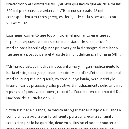
Prevención y el Control del VIH y el Sida que indica que en 2016 de las
220 mil personas que vivían con VIH en nuestro país, 48 mil
corresponden a mujeres (22%); es decir, 1 de cada 5 personas con
VIH es mujer.
Esta mujer comentó que todo inició en el momento en el que su
esposo, después de sentirse con mal estado de salud, acudió al
médico para hacerle algunas pruebas y en la de sangre el resultado
fue que era postivo para el Virus de Inmunudeficiencia Humana (VIH).
“Mi marido estuvo muchos meses enfermo y ningún medicamento le
hacía efecto, tenía ganglios inflamados y le dolían. Entonces fuimos al
médico, aunque él no quería, yo creo que ya intuía, pero insistí y le
hicieron varias pruebas y salió positivo. Inmediatamente solicité la mía
y pues salió positiva también”, recordó a Excélsior en el marco del Día
Nacional de la Prueba de VIH.
“Rosaura” tiene 40 años, se dedica al hogar, tiene un hijo de 19 años y
confía en que podrá vivir lo suficiente para ver crecer a su familia
como siempre lo ha querido; tiene en su ilusión el poder conocer a