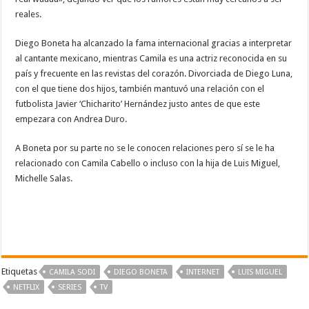
reales.
Diego Boneta ha alcanzado la fama internacional gracias a interpretar
al cantante mexicano, mientras Camila es una actriz reconocida en su
país y frecuente en las revistas del corazón. Divorciada de Diego Luna,
con el que tiene dos hijos, también mantuvó una relación con el
futbolista Javier ‘Chicharito’ Hernández justo antes de que este
empezara con Andrea Duro.
A Boneta por su parte no se le conocen relaciones pero sí se le ha
relacionado con Camila Cabello o incluso con la hija de Luis Miguel,
Michelle Salas.
Etiquetas
CAMILA SODI
DIEGO BONETA
INTERNET
LUIS MIGUEL
‪NETFLIX‬
SERIES
TV