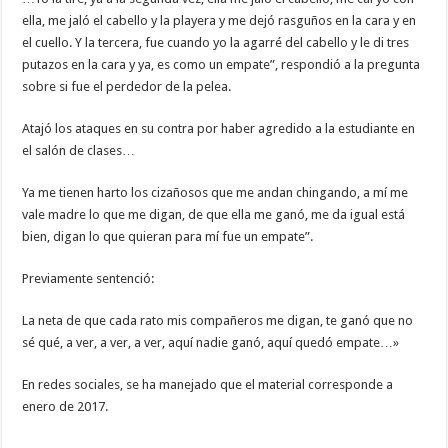
ella, me jaló el cabello y la playera y me dejó rasguños en la cara y en
el cuello. Y la tercera, fue cuando yo la agarré del cabello y le di tres
putazos en la cara y ya, es como un empate”, respondió a la pregunta
sobre si fue el perdedor de la pelea.
Atajó los ataques en su contra por haber agredido a la estudiante en
el salón de clases…
Ya me tienen harto los cizañosos que me andan chingando, a mí me
vale madre lo que me digan, de que ella me ganó, me da igual está
bien, digan lo que quieran para mí fue un empate”.
Previamente sentenció:
La neta de que cada rato mis compañeros me digan, te ganó que no
sé qué, a ver, a ver, a ver, aquí nadie ganó, aquí quedó empate…»
En redes sociales, se ha manejado que el material corresponde a
enero de 2017.