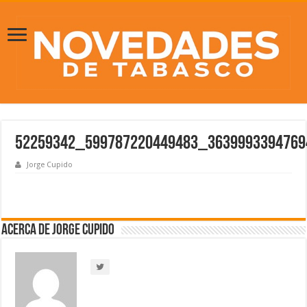
52259342_599787220449483_363999339476
Jorge Cupido
Acerca de Jorge Cupido