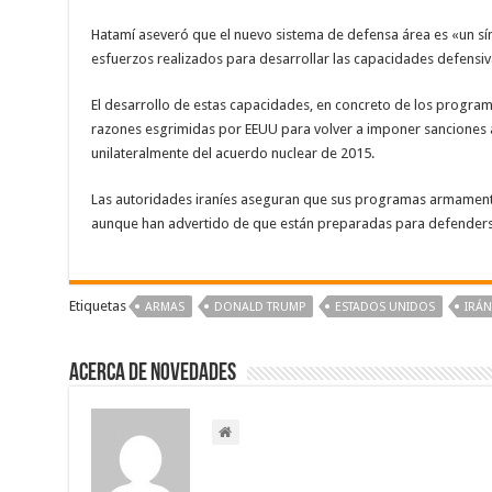
Hatamí aseveró que el nuevo sistema de defensa área es «un sím
esfuerzos realizados para desarrollar las capacidades defensiva
El desarrollo de estas capacidades, en concreto de los programa
razones esgrimidas por EEUU para volver a imponer sanciones a 
unilateralmente del acuerdo nuclear de 2015.
Las autoridades iraníes aseguran que sus programas armamentís
aunque han advertido de que están preparadas para defenders
Etiquetas
ARMAS
DONALD TRUMP
ESTADOS UNIDOS
‪IRÁN‬
Acerca de NOVEDADES