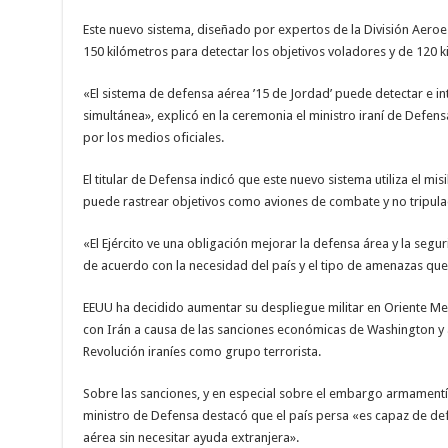
Este nuevo sistema, diseñado por expertos de la División Aeroesp
150 kilómetros para detectar los objetivos voladores y de 120 k
«El sistema de defensa aérea ’15 de Jordad’ puede detectar e in
simultánea», explicó en la ceremonia el ministro iraní de Defens
por los medios oficiales.
El titular de Defensa indicó que este nuevo sistema utiliza el mis
puede rastrear objetivos como aviones de combate y no tripula
«El Ejército ve una obligación mejorar la defensa área y la segur
de acuerdo con la necesidad del país y el tipo de amenazas qu
EEUU ha decidido aumentar su despliegue militar en Oriente Me
con Irán a causa de las sanciones económicas de Washington y a
Revolución iraníes como grupo terrorista.
Sobre las sanciones, y en especial sobre el embargo armamentís
ministro de Defensa destacó que el país persa «es capaz de de
aérea sin necesitar ayuda extranjera».