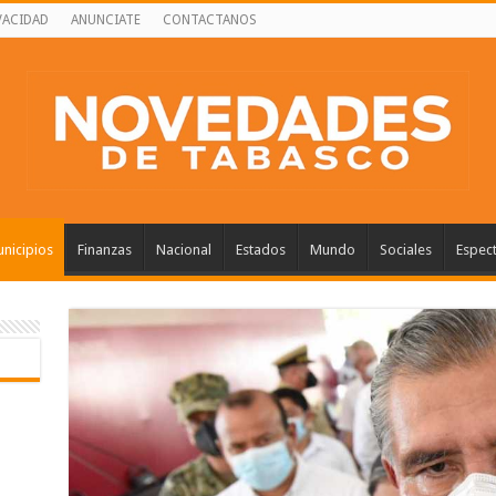
VACIDAD
ANUNCIATE
CONTACTANOS
nicipios
Finanzas
Nacional
Estados
Mundo
Sociales
Espec