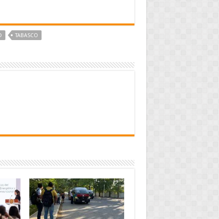
D
TABASCO