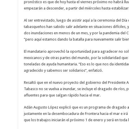
pronóstico es que de hoy hasta el viernes próximo no habrá lluvi
empezarán a descender, a partir del miércoles hasta estabilizar
Al ser entrevistado, luego de asistir aquí a la ceremonia del Dí
tabasqueños han sabido salir adelante en situaciones difíciles
dos inundaciones en menos de un mes, y por la pandemia del C
“pero aquí estamos dando la batalla para nuevamente salir bien
El mandatario aprovechó la oportunidad para agradecer no sol
mexicanos y de otras partes del mundo, por la solidaridad que 
toneladas de ayuda humanitaria. “Eso es lo que nos da identida
agradecido y sabemos ser solidarios”, enfatizó.
Resaltó que en el nuevo proyecto del gobierno del Presidente
Tabasco no se vuelva a inundar, se incluye el dragado de ríos, 
afluentes para que salgan rápido hacia el mar.
Adán Augusto López explicó que es un programa de dragado a m
justamente en la desembocadura de Frontera hacia el mar e irá 
que los trabajos iniciarán el próximo 1 de enero y será en toda