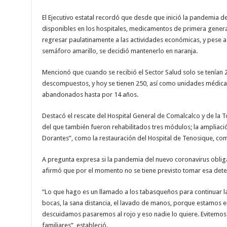
El Ejecutivo estatal recordó que desde que inició la pandemia
disponibles en los hospitales, medicamentos de primera genera
regresar paulatinamente a las actividades económicas, y pese a
semáforo amarillo, se decidió mantenerlo en naranja.
Mencionó que cuando se recibió el Sector Salud solo se tenían 2
descompuestos, y hoy se tienen 250, así como unidades médica
abandonados hasta por 14 años.
Destacó el rescate del Hospital General de Comalcalco y de la 
del que también fueron rehabilitados tres módulos; la ampliaci
Dorantes”, como la restauración del Hospital de Tenosique, co
A pregunta expresa si la pandemia del nuevo coronavirus obliga
afirmó que por el momento no se tiene previsto tomar esa dete
“Lo que hago es un llamado a los tabasqueños para continuar la
bocas, la sana distancia, el lavado de manos, porque estamos e
descuidamos pasaremos al rojo y eso nadie lo quiere. Evitemos
familiares”, estableció.