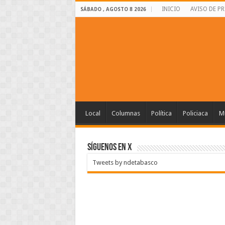
INICIO
AVISO DE P
SÁBADO , AGOSTO 8 2026
Local
Columnas
Política
Policiaca
Mu
SÍGUENOS EN X
Tweets by ndetabasco