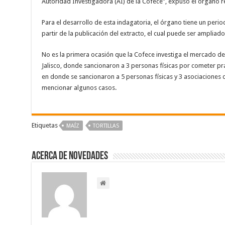
Autoridad Investigadora (AI) de la Cofece”, expuso el órgano r
Para el desarrollo de esta indagatoria, el órgano tiene un perio
partir de la publicación del extracto, el cual puede ser ampliad
No es la primera ocasión que la Cofece investiga el mercado del m
Jalisco, donde sancionaron a 3 personas físicas por cometer pr
en donde se sancionaron a 5 personas físicas y 3 asociaciones de
mencionar algunos casos.
Etiquetas
MAÍZ
TORTILLAS
Acerca de NOVEDADES