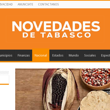
RIVACIDAD
ANUNCIATE
CONTACTANOS
nicipios
Finanzas
Nacional
Estados
Mundo
Sociales
Espec