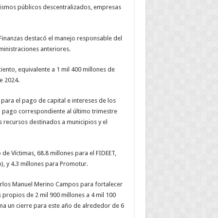
ismos p
ú
blicos descentralizados, empresas
 Finanzas destac
ó
el manejo responsable del
inistraciones anteriores.
ciento, equivalente a 1 mil 400 millones de
e 2024.
 para el pago de capital e intereses de los
l pago correspondiente al
ú
ltimo trimestre
 recursos destinados a municipios y el
o de V
í
ctimas, 68.8 millones para el FIDEET,
, y 4.3 millones para Promotur.
Carlos Manuel Merino Campos para fortalecer
propios de 2 mil 900 millones a 4 mil 100
ima un cierre para este a
ñ
o de alrededor de 6