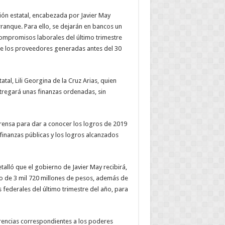
i
ó
n estatal, encabezada por Javier May
ranque. Para ello, se dejar
á
n en bancos un
ompromisos laborales del
ú
ltimo trimestre
de los proveedores generadas antes del 30
tal, Lili Georgina de la Cruz Arias, quien
tregar
á
unas finanzas ordenadas, sin
rensa para dar a conocer los logros de 2019
 finanzas p
ú
blicas y los logros alcanzados
tall
ó
que el gobierno de Javier May recibir
á
,
o de 3 mil 720 millones de pesos, adem
á
s de
s federales del
ú
ltimo trimestre del a
ñ
o, para
erencias correspondientes a los poderes