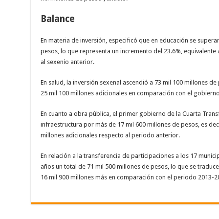
Balance
En materia de inversi
ó
n, especific
ó
que en educaci
ó
n se superar
pesos, lo que representa un incremento del 23.6%, equivalente 
al sexenio anterior.
En salud, la inversi
ó
n sexenal ascendi
ó
a 73 mil 100 millones de 
25 mil 100 millones adicionales en comparaci
ó
n con el gobierno
En cuanto a obra p
ú
blica, el primer gobierno de la Cuarta Tran
infraestructura por m
á
s de 17 mil 600 millones de pesos, es dec
millones adicionales respecto al periodo anterior.
En relaci
ó
n a la transferencia de participaciones a los 17 munici
a
ñ
os un total de 71 mil 500 millones de pesos, lo que se traduc
16 mil 900 millones m
á
s en comparaci
ó
n con el periodo 2013-2