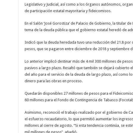
Legislativo y Judicial, as
í
como a los
ó
rganos aut
ó
nomos, organ
de participaci
ó
n estatal mayoritaria y fideicomisos.
En el Sal
ó
n ‘Jos
é
Gorostiza’ de Palacio de Gobierno, la titular de
tema de la deuda p
ú
blica que el gobierno estatal hered
ó
de adm
Indic
ó
que la deuda heredada tuvo una reducci
ó
n del 21.8 por 
pesos, que se pagaron entre diciembre de 2018 y septiembre d
Lo anterior implic
ó
destinar m
á
s de 4 mil 300 millones de pesos
pasivos a largo plazo. Resalt
ó
que tambi
é
n se dejar
á
cubierto e
del a
ñ
o para el servicio de la deuda de largo plazo, as
í
como los
dinero para las obras en proceso.
Quedar
á
n disponibles 27 millones de pesos para el Fideicomis
60 millones para el Fondo de Contingencia de Tabasco (Focotab)
Asimismo, reconoci
ó
el trabajo realizado por el gobierno de 
el esfuerzo recaudatorio, lo que permiti
ó
aumentar los ingresos 
millones al cierre de agosto.
“
Si esta tendencia contin
ú
a, se est
mil millones de pesos
”
, a
ñ
adi
ó
.