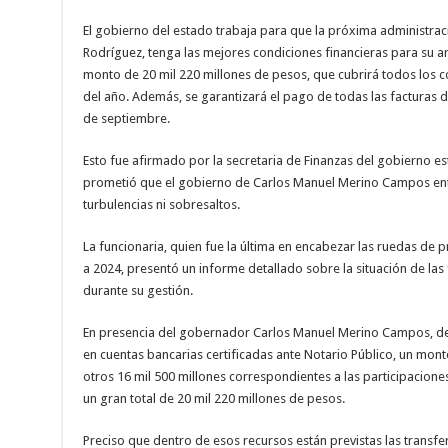
El gobierno del estado trabaja para que la pr
ó
xima administrac
Rodr
í
guez, tenga las mejores condiciones financieras para su ar
monto de 20 mil 220 millones de pesos, que cubrir
á
todos los c
del a
ñ
o. Adem
á
s, se garantizar
á
el pago de todas las facturas 
de septiembre.
Esto fue afirmado por la secretaria de Finanzas del gobierno esta
prometi
ó
que el gobierno de Carlos Manuel Merino Campos en
turbulencias ni sobresaltos.
La funcionaria, quien fue la
ú
ltima en encabezar las ruedas de p
a 2024, present
ó
un informe detallado sobre la situaci
ó
n de las
durante su gesti
ó
n.
En presencia del gobernador Carlos Manuel Merino Campos, de
en cuentas bancarias certificadas ante Notario P
ú
blico, un mont
otros 16 mil 500 millones correspondientes a las participacione
un gran total de 20 mil 220 millones de pesos.
Preciso que dentro de esos recursos est
á
n previstas las transf