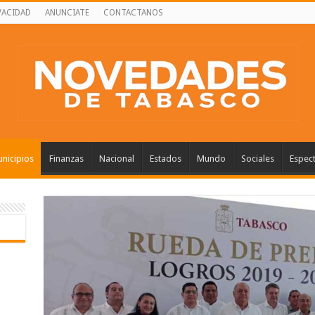
VACIDAD
ANUNCIATE
CONTACTANOS
nicipios
Finanzas
Nacional
Estados
Mundo
Sociales
Espec