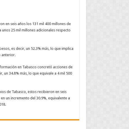
on en seis a
ñ
os los 131 mil 400 millones de
a unos 25 mil millones adicionales respecto
pesos, es decir, un 52.3% m
á
s, lo que implica
 anterior.
sformaci
ó
n en Tabasco concret
ó
acciones de
ir, un 34.8% m
á
s, lo que equivale a 4 mil 500
pios de Tabasco, estos recibieron en seis
e en un incremento del 30.9%, equivalente a
018.