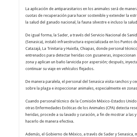
La aplicación de antiparasitarios en los animales será de maner
cuotas de recuperación para hacer sostenible y extender la estra
la salud del ganado nacional, la fauna silvestre e incluso la sal
De igual forma, la Sader, a través del Servicio Nacional de San
(Senasica), instaló infraestructura especializada en los Puntos d
Catazajá, La Trinitaria y Huixtla, Chiapas, donde personal técni
entrenados para detectar heridas con gusaneras, inspeccionan
zona y aplican un baño larvicida por aspersión; después, inye
continuar su viaje en vehículos flejados.
De manera paralela, el personal del Senasica visita ranchos y 
sobre la plaga e inspeccionar animales, especialmente en zonas 
Cuando personal técnico de la Comisión México-Estados Unidos 
otras Enfermedades Exóticas de los Animales (CPA) detecta rese
heridas, procede a su lavado y curación, a fin de mostrar a las
hacerlo de manera efectiva.
Además, el Gobierno de México, a través de Sader y Senasica, m