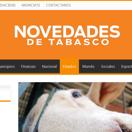
RIVACIDAD
ANUNCIATE
CONTACTANOS
nicipios
Finanzas
Nacional
Estados
Mundo
Sociales
Espec