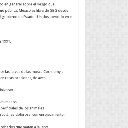
co en general sobre el riesgo que
salud pública. México es libre de GBG desde
el gobierno de Estados Unidos, periodo en el
e 1991.
r las larvas de las mosca Cochliomyia
en raras ocasiones, de aves.
inivorax
es humanos
perficiales de los animales
 cutánea dolorosa, con enrojecimiento,
probados que matan a la larva.