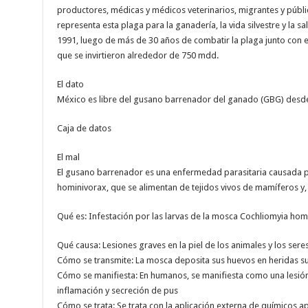
productores, médicas y médicos veterinarios, migrantes y públi
representa esta plaga para la ganadería, la vida silvestre y la 
1991, luego de más de 30 años de combatir la plaga junto con 
que se invirtieron alrededor de 750 mdd.
El dato
México es libre del gusano barrenador del ganado (GBG) desd
Caja de datos
El mal
El gusano barrenador es una enfermedad parasitaria causada po
hominivorax, que se alimentan de tejidos vivos de mamíferos y, 
Qué es: Infestación por las larvas de la mosca Cochliomyia hom
Qué causa: Lesiones graves en la piel de los animales y los ser
Cómo se transmite: La mosca deposita sus huevos en heridas su
Cómo se manifiesta: En humanos, se manifiesta como una lesión
inflamación y secreción de pus
Cómo se trata: Se trata con la aplicación externa de químicos a