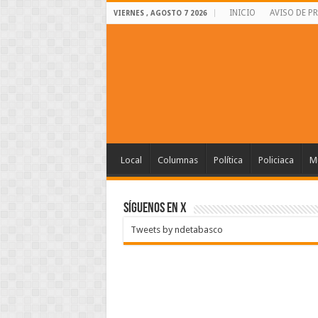
INICIO
AVISO DE P
VIERNES , AGOSTO 7 2026
Local
Columnas
Política
Policiaca
Mu
SÍGUENOS EN X
Tweets by ndetabasco