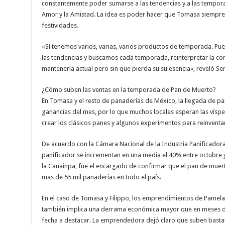
constantemente poder sumarse a las tendencias y a las temporad
Amor y la Amistad. La idea es poder hacer que Tomasa siempre
festividades.
«Sí tenemos varios, varias, varios productos de temporada. Pu
las tendencias y buscamos cada temporada, reinterpretar la c
mantenerla actual pero sin que pierda su su esencia», reveló Se
¿Cómo suben las ventas en la temporada de Pan de Muerto?
En Tomasa y el resto de panaderías de México, la llegada de pa
ganancias del mes, por lo que muchos locales esperan las vísp
crear los clásicos panes y algunos experimentos para reinventa
De acuerdo con la Cámara Nacional de la Industria Panificadora 
panificador se incrementan en una media el 40% entre octubre y
la Canainpa, fue el encargado de confirmar que el pan de muerto
mas de 55 mil panaderías en todo el país.
En el caso de Tomasa y Filippo, los emprendimientos de Pamela,
también implica una derrama económica mayor que en meses d
fecha a destacar. La emprendedora dejó claro que suben bastant