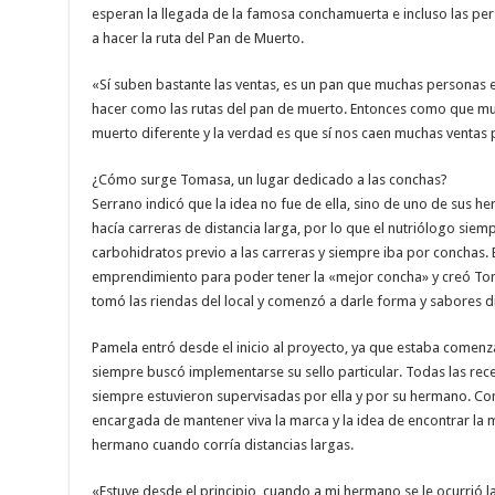
esperan la llegada de la famosa conchamuerta e incluso las pe
a hacer la ruta del Pan de Muerto.
«Sí suben bastante las ventas, es un pan que muchas personas 
hacer como las rutas del pan de muerto. Entonces como que m
muerto diferente y la verdad es que sí nos caen muchas ventas 
¿Cómo surge Tomasa, un lugar dedicado a las conchas?
Serrano indicó que la idea no fue de ella, sino de uno de sus
hacía carreras de distancia larga, por lo que el nutriólogo si
carbohidratos previo a las carreras y siempre iba por conchas.
emprendimiento para poder tener la «mejor concha» y creó Tom
tomó las riendas del local y comenzó a darle forma y sabores d
Pamela entró desde el inicio al proyecto, ya que estaba comen
siempre buscó implementarse su sello particular. Todas las rece
siempre estuvieron supervisadas por ella y por su hermano. Con
encargada de mantener viva la marca y la idea de encontrar la
hermano cuando corría distancias largas.
«Estuve desde el principio, cuando a mi hermano se le ocurrió la