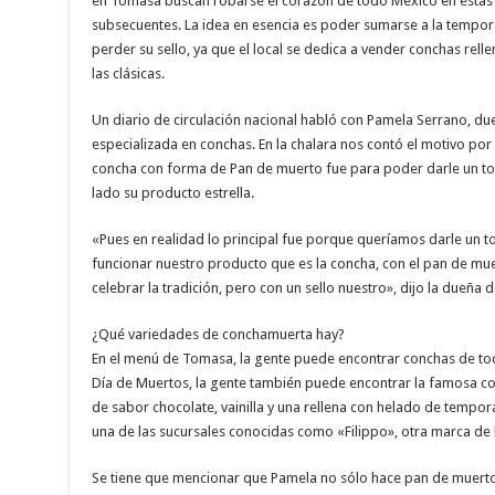
en Tomasa buscan robarse el corazón de todo México en estas 
subsecuentes. La idea en esencia es poder sumarse a la tempora
perder su sello, ya que el local se dedica a vender conchas rel
las clásicas.
Un diario de circulación nacional habló con Pamela Serrano, d
especializada en conchas. En la chalara nos contó el motivo po
concha con forma de Pan de muerto fue para poder darle un toq
lado su producto estrella.
«Pues en realidad lo principal fue porque queríamos darle un t
funcionar nuestro producto que es la concha, con el pan de mu
celebrar la tradición, pero con un sello nuestro», dijo la dueña
¿Qué variedades de conchamuerta hay?
En el menú de Tomasa, la gente puede encontrar conchas de tod
Día de Muertos, la gente también puede encontrar la famosa con
de sabor chocolate, vainilla y una rellena con helado de temp
una de las sucursales conocidas como «Filippo», otra marca de 
Se tiene que mencionar que Pamela no sólo hace pan de muerto