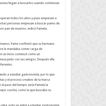
rsonas llegan a buscarlos cuando comienzan
esperan todos los años y pues empiezan a
uchas personas empiezan a buscar panes de
por pan de muerto», indicó Pamela.
 hermanos. Pame confirmó que su hermano
empre le mandaba comer carga de
 En un inicio comenzó como un
asa junto con sus amigos. Después ella
iferentes.
zando a estudiar gastronomía, por lo que
tas y el proceso creativo de la marca
 el paso del tiempo sería Pamela la
 mejor concha, como la que buscaba su
 idea, justo yo entré a estudiar gastronomía