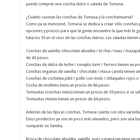
puede comprar una concha dulce o salada de Tomasa.
¿Cuánto cuestan las conchas de Tomasa y la conchamuerta?
Como ya se mencionó, Tomasa se dedica a crear sólo conchas p
opciones y precios para que la gente encuentre la que más le g
hata los 55 en el caso de las conchas dulces. Las saladas tienen
Conchas de vainilla /chocolate abuelita / té chai / nuez / mazap
de 43 pesos.
Conchas de dulce de leche / conejito turin / ferrero tienen un p
Conchas veganas de vainilla / chocolate / maca-canela tienen u
Conchas de cochinita pibil / pollo con mole / chilaquiles rojos 
Cocha de molletes tiene un precio de 86 pesos
Tomasitas (conchas minis) tienen un precio de 59 pesos si se sel
Tomasitas mixtas tienen un precio de 64 pesos.
Además de las típicas conchas, Tomasa cuenta con otra varieda
Estos productos ya son un poco más elevados, pero son una b
compartir en familia.
Rosca de chocolate abuelita, vainilla, nuez y mapazan tiene un 