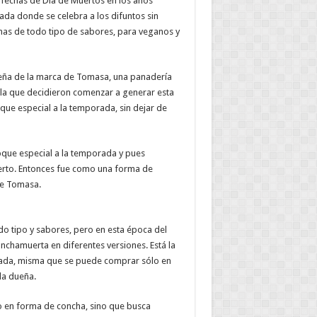
fechas de Día de Muertos en los años
da donde se celebra a los difuntos sin
lenas de todo tipo de sabores, para veganos y
ueña de la marca de Tomasa, una panadería
r la que decidieron comenzar a generar esta
ue especial a la temporada, sin dejar de
oque especial a la temporada y pues
erto. Entonces fue como una forma de
 de Tomasa.
o tipo y sabores, pero en esta época del
chamuerta en diferentes versiones. Está la
orada, misma que se puede comprar sólo en
la dueña.
 en forma de concha, sino que busca