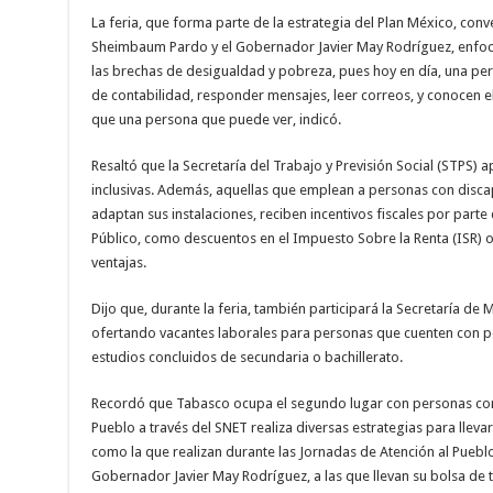
La feria, que forma parte de la estrategia del Plan México, con
Sheimbaum Pardo y el Gobernador Javier May Rodríguez, enfoca 
las brechas de desigualdad y pobreza, pues hoy en día, una pe
de contabilidad, responder mensajes, leer correos, y conocen
que una persona que puede ver, indicó.
Resaltó que la Secretaría del Trabajo y Previsión Social (STPS
inclusivas. Además, aquellas que emplean a personas con disca
adaptan sus instalaciones, reciben incentivos fiscales por parte
Público, como descuentos en el Impuesto Sobre la Renta (ISR) 
ventajas.
Dijo que, durante la feria, también participará la Secretaría d
ofertando vacantes laborales para personas que cuenten con pe
estudios concluidos de secundaria o bachillerato.
Recordó que Tabasco ocupa el segundo lugar con personas con
Pueblo a través del SNET realiza diversas estrategias para lleva
como la que realizan durante las Jornadas de Atención al Pueblo
Gobernador Javier May Rodríguez, a las que llevan su bolsa de t