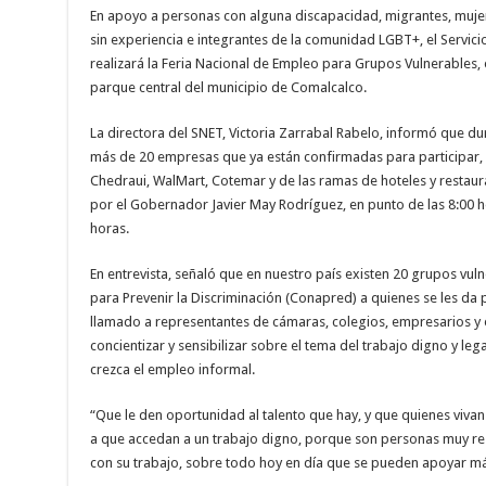
En apoyo a personas con alguna discapacidad, migrantes, mujer
sin experiencia e integrantes de la comunidad LGBT+, el Servi
realizará la Feria Nacional de Empleo para Grupos Vulnerables, 
parque central del municipio de Comalcalco.
La directora del SNET, Victoria Zarrabal Rabelo, informó que dur
más de 20 empresas que ya están confirmadas para participar, 
Chedraui, WalMart, Cotemar y de las ramas de hoteles y restau
por el Gobernador Javier May Rodríguez, en punto de las 8:00 h
horas.
En entrevista, señaló que en nuestro país existen 20 grupos vuln
para Prevenir la Discriminación (Conapred) a quienes se les da p
llamado a representantes de cámaras, colegios, empresarios 
concientizar y sensibilizar sobre el tema del trabajo digno y le
crezca el empleo informal.
“Que le den oportunidad al talento que hay, y que quienes viv
a que accedan a un trabajo digno, porque son personas muy r
con su trabajo, sobre todo hoy en día que se pueden apoyar más