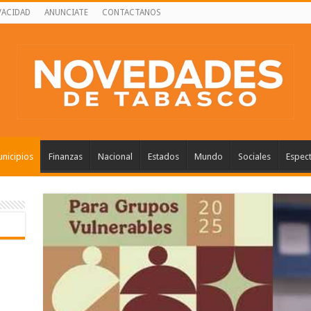
VACIDAD
ANUNCIATE
CONTACTANOS
nicipios
Finanzas
Nacional
Estados
Mundo
Sociales
Espec