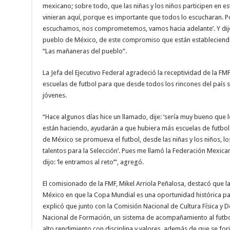
mexicano; sobre todo, que las niñas y los niños participen en e
vinieran aquí, porque es importante que todos lo escucharan. P
escuchamos, nos comprometemos, vamos hacia adelante’. Y dije:
pueblo de México, de este compromiso que están estableciendo”
“Las mañaneras del pueblo”.
La Jefa del Ejecutivo Federal agradeció la receptividad de la F
escuelas de futbol para que desde todos los rincones del país 
jóvenes.
“Hace algunos días hice un llamado, dije: ‘sería muy bueno que 
están haciendo, ayudarán a que hubiera más escuelas de futbol 
de México se promueva el futbol, desde las niñas y los niños, los
talentos para la Selección’. Pues me llamó la Federación Mexica
dijo: ‘le entramos al reto’”, agregó.
El comisionado de la FMF, Mikel Arriola Peñalosa, destacó que l
México en que la Copa Mundial es una oportunidad histórica para
explicó que junto con la Comisión Nacional de Cultura Física y
Nacional de Formación, un sistema de acompañamiento al futboli
alto rendimiento con disciplina y valores, además de que se for