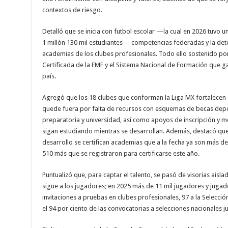
contextos de riesgo.
Detalló que se inicia con futbol escolar —la cual en 2026 tuvo u
1 millón 130 mil estudiantes— competencias federadas y la detec
academias de los clubes profesionales. Todo ello sostenido por
Certificada de la FMF y el Sistema Nacional de Formación que g
país.
Agregó que los 18 clubes que conforman la Liga MX fortalecen 
quede fuera por falta de recursos con esquemas de becas depo
preparatoria y universidad, así como apoyos de inscripción y m
sigan estudiando mientras se desarrollan. Además, destacó que 
desarrollo se certifican academias que a la fecha ya son más de 
510 más que se registraron para certificarse este año.
Puntualizó que, para captar el talento, se pasó de visorias aisl
sigue a los jugadores; en 2025 más de 11 mil jugadores y jugad
invitaciones a pruebas en clubes profesionales, 97 a la Selecci
el 94 por ciento de las convocatorias a selecciones nacionales ju