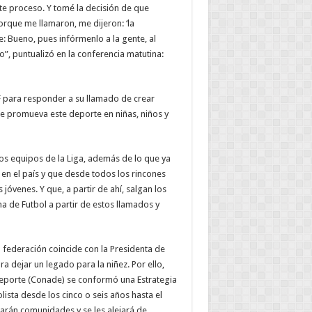
ste proceso. Y tomé la decisión de que
orque me llamaron, me dijeron: ‘la
 Bueno, pues infórmenlo a la gente, al
, puntualizó en la conferencia matutina:
MF para responder a su llamado de crear
se promueva este deporte en niñas, niños y
los equipos de la Liga, además de lo que ya
en el país y que desde todos los rincones
 jóvenes. Y que, a partir de ahí, salgan los
na de Futbol a partir de estos llamados y
a federación coincide con la Presidenta de
 dejar un legado para la niñez. Por ello,
 Deporte (Conade) se conformó una Estrategia
sta desde los cinco o seis años hasta el
jarán comunidades y se les alejará de