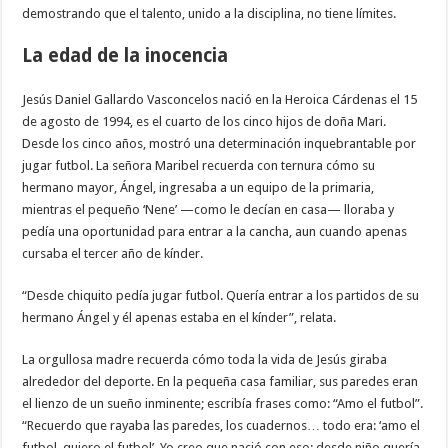
demostrando que el talento, unido a la disciplina, no tiene límites.
La edad de la inocencia
Jesús Daniel Gallardo Vasconcelos nació en la Heroica Cárdenas el 15
de agosto de 1994, es el cuarto de los cinco hijos de doña Mari.
Desde los cinco años, mostró una determinación inquebrantable por
jugar futbol. La señora Maribel recuerda con ternura cómo su
hermano mayor, Ángel, ingresaba a un equipo de la primaria,
mientras el pequeño ‘Nene’ —como le decían en casa— lloraba y
pedía una oportunidad para entrar a la cancha, aun cuando apenas
cursaba el tercer año de kínder.
“Desde chiquito pedía jugar futbol. Quería entrar a los partidos de su
hermano Ángel y él apenas estaba en el kínder”, relata.
La orgullosa madre recuerda cómo toda la vida de Jesús giraba
alrededor del deporte. En la pequeña casa familiar, sus paredes eran
el lienzo de un sueño inminente; escribía frases como: “Amo el futbol”.
“Recuerdo que rayaba las paredes, los cuadernos… todo era: ‘amo el
futbol, quiero el futbol’. Yo creo que nació con eso; desde niño quería