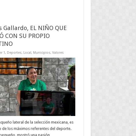
s Gallardo, EL NIÑO QUE
Ó CON SU PROPIO
TINO
r 1
,
Deportes
,
Local
,
Municipios
,
Valores
squeño lateral de la selección mexicana, es
 de los máximos referentes del deporte.
pequeño, mostró una pasión