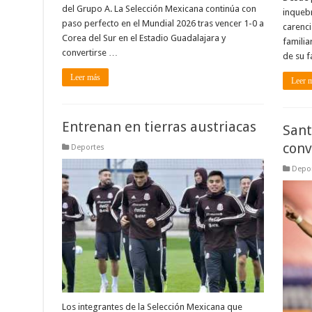
del Grupo A. La Selección Mexicana continúa con
inquebr
paso perfecto en el Mundial 2026 tras vencer 1-0 a
carenci
Corea del Sur en el Estadio Guadalajara y
familia
convertirse …
de su f
Leer más
Leer 
Entrenan en tierras austriacas
Sant
conv
Deportes
Depo
Los integrantes de la Selección Mexicana que