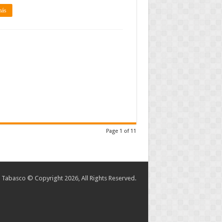
más
Page 1 of 11
abasco © Copyright 2026, All Rights Reserved.