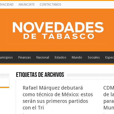
RIVACIDAD
ANUNCIATE
CONTACTANOS
nicipios
Finanzas
Nacional
Estados
Mundo
Sociales
Espec
Etiquetas de Archivos
Rafael Márquez debutará
CDMX
como técnico de México: estos
de l
serán sus primeros partidos
para
con el Tri
Mund