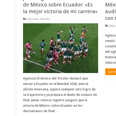
de México sobre Ecuador: «Es
Méxi
la mejor victoria de mi carrera»
audi
con 
Deportes
,
Mundo
Depo
Agencia
reunió 
convirt
del sig
histori
Selecci
Leer 
Agencias El técnico del Tricolor destacó que
vencer a Ecuador en el Mundial 2026, ante la
afición mexicana, supera cualquier otro logro de
su trayectoria y ya prepara el duelo de octavos de
final. Javier «Vasco» Aguirre aseguró que la
victoria de México sobre Ecuador en los
dieciseisavos de final …