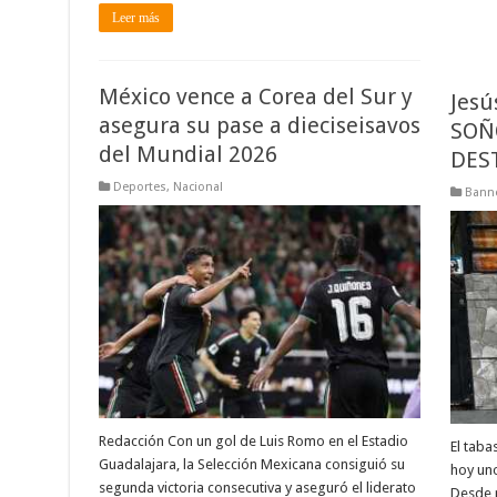
Leer más
México vence a Corea del Sur y
Jesú
asegura su pase a dieciseisavos
SOÑ
del Mundial 2026
DES
Deportes
,
Nacional
Banne
Redacción Con un gol de Luis Romo en el Estadio
El taba
Guadalajara, la Selección Mexicana consiguió su
hoy uno
segunda victoria consecutiva y aseguró el liderato
Desde 