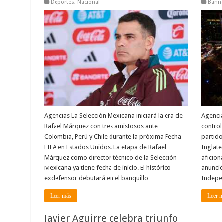
Deportes
,
Nacional
Banne
Agencias La Selección Mexicana iniciará la era de
Agencia
Rafael Márquez con tres amistosos ante
control
Colombia, Perú y Chile durante la próxima Fecha
partido
FIFA en Estados Unidos. La etapa de Rafael
Inglate
Márquez como director técnico de la Selección
aficion
Mexicana ya tiene fecha de inicio. El histórico
anunció
exdefensor debutará en el banquillo …
Indepe
Leer más
Leer 
Javier Aguirre celebra triunfo