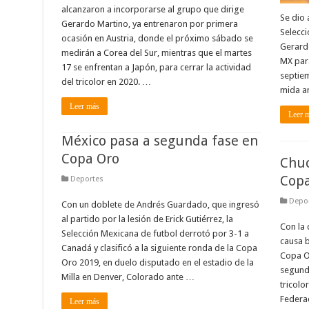
alcanzaron a incorporarse al grupo que dirige
Se dio 
Gerardo Martino, ya entrenaron por primera
Selecci
ocasión en Austria, donde el próximo sábado se
Gerardo
medirán a Corea del Sur, mientras que el martes
MX para
17 se enfrentan a Japón, para cerrar la actividad
septie
del tricolor en 2020. …
mida an
Leer más
Leer 
México pasa a segunda fase en
Copa Oro
Chuc
Copa
Deportes
Depo
Con un doblete de Andrés Guardado, que ingresó
al partido por la lesión de Erick Gutiérrez, la
Con la 
Selección Mexicana de futbol derrotó por 3-1 a
causa b
Canadá y clasificó a la siguiente ronda de la Copa
Copa Or
Oro 2019, en duelo disputado en el estadio de la
segund
Milla en Denver, Colorado ante …
tricolo
Federac
Leer más