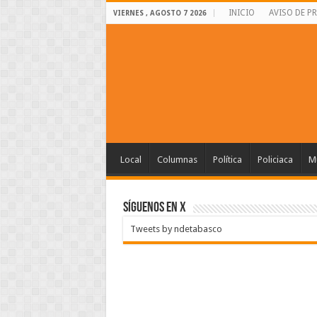
INICIO
AVISO DE P
VIERNES , AGOSTO 7 2026
Local
Columnas
Política
Policiaca
Mu
SÍGUENOS EN X
Tweets by ndetabasco