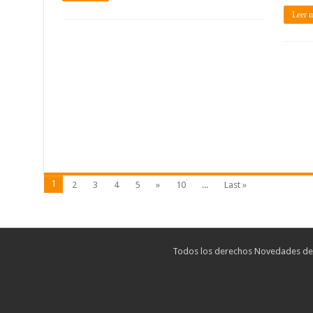
Leer 
1
2
3
4
5
»
10
...
Last »
Todos los derechos Novedades de T