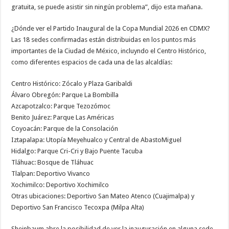
gratuita, se puede asistir sin ningún problema”, dijo esta mañana.
¿Dónde ver el Partido Inaugural de la Copa Mundial 2026 en CDMX?
Las 18 sedes confirmadas están distribuidas en los puntos más
importantes de la Ciudad de México, incluyndo el Centro Histórico,
como diferentes espacios de cada una de las alcaldías:
Centro Histórico: Zócalo y Plaza Garibaldi
Álvaro Obregón: Parque La Bombilla
Azcapotzalco: Parque Tezozómoc
Benito Juárez: Parque Las Américas
Coyoacán: Parque de la Consolación
Iztapalapa: Utopía Meyehualco y Central de AbastoMiguel
Hidalgo: Parque Cri-Cri y Bajo Puente Tacuba
Tláhuac: Bosque de Tláhuac
Tlalpan: Deportivo Vivanco
Xochimilco: Deportivo Xochimilco
Otras ubicaciones: Deportivo San Mateo Atenco (Cuajimalpa) y
Deportivo San Francisco Tecoxpa (Milpa Alta)
Sheinbaum abre la posibilidad de ver la inauguración en alguna sede