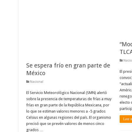
“Mod
TLC
Nacio
Se espera frío en gran parte de
El pres
México
convoc
Nacional
“actual
América
El Servicio Meteorológico Nacional (SMN) alertó
renego
sobre la presencia de temperaturas de frías a muy
electo 
frías en gran parte de la República Mexicana, por
partici
lo que se estiman valores menores a -5 grados
Celsius en algunas regiones del país. El organismo
Leer 
precisó que se prevén valores de menos cinco
grados …