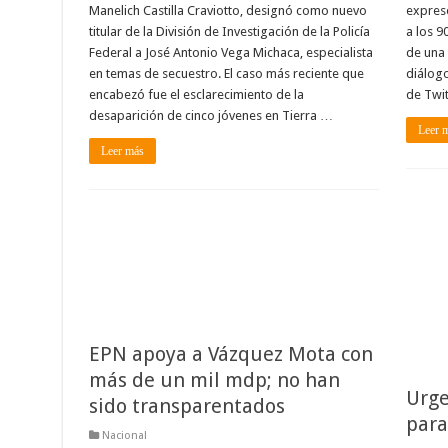
Manelich Castilla Craviotto, designó como nuevo
expresó
titular de la División de Investigación de la Policía
a los 9
Federal a José Antonio Vega Michaca, especialista
de una 
en temas de secuestro. El caso más reciente que
diálogo
encabezó fue el esclarecimiento de la
de Twit
desaparición de cinco jóvenes en Tierra …
Leer 
Leer más
EPN apoya a Vázquez Mota con
más de un mil mdp; no han
Urge
sido transparentados
para
Nacional