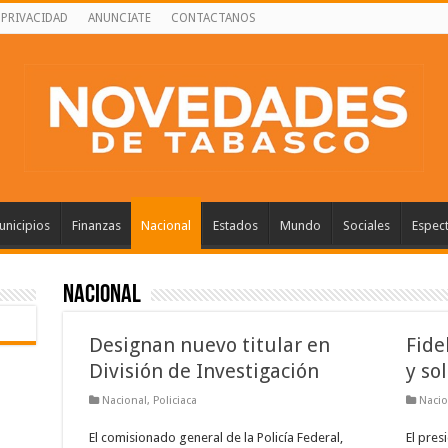
 PRIVACIDAD
ANUNCIATE
CONTACTANOS
nicipios
Finanzas
Nacional
Estados
Mundo
Sociales
Espec
Nacional
Designan nuevo titular en
Fide
División de Investigación
y so
Nacional
,
Policiaca
Nacio
El comisionado general de la Policía Federal,
El pres