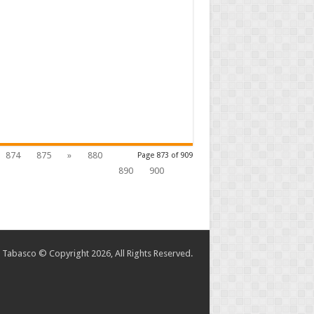
874
875
»
880
Page 873 of 909
890
900
abasco © Copyright 2026, All Rights Reserved.