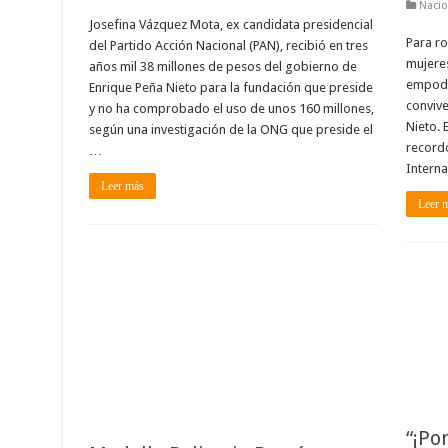
Nacio
Josefina Vázquez Mota, ex candidata presidencial
Para ro
del Partido Acción Nacional (PAN), recibió en tres
mujeres
años mil 38 millones de pesos del gobierno de
empoder
Enrique Peña Nieto para la fundación que preside
convive
y no ha comprobado el uso de unos 160 millones,
Nieto. 
según una investigación de la ONG que preside el
record
…
Interna
Leer más
Leer 
“¡Po