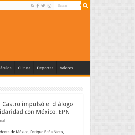
táculos
Cultura
Deportes
Valores
l Castro impulsó el diálogo
lidaridad con México: EPN
nal
idente de México, Enrique Peña Nieto,