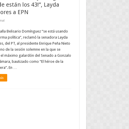
e están los 43!”, Layda
ores a EPN
nal
lla Belisario Domínguez “se está usando
ma política”, reclamó la senadora Layda
s, del PT, al presidente Enrique Peña Nieto
ino de la sesión solemne en la que se
 el máximo galardón del Senado a Gonzalo
ámara, bautizado como “El héroe de la
era”. En …
más