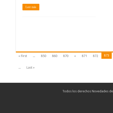
Leer más
873
« First
...
850
860
870
«
871
872
...
Last »
Todos los derechos Novedades de T