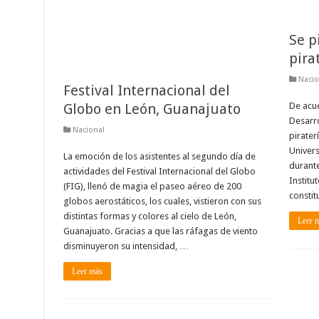
Se p
pira
Nacio
Festival Internacional del
Globo en León, Guanajuato
De acue
Desarro
Nacional
pirater
Univer
La emoción de los asistentes al segundo día de
durante
actividades del Festival Internacional del Globo
Institu
(FIG), llenó de magia el paseo aéreo de 200
constit
globos aerostáticos, los cuales, vistieron con sus
distintas formas y colores al cielo de León,
Leer 
Guanajuato. Gracias a que las ráfagas de viento
disminuyeron su intensidad, …
Leer más