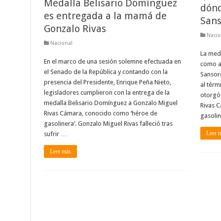
Medalla Belisario Domínguez
dónd
es entregada a la mamá de
Sans
Gonzalo Rivas
Nacio
Nacional
La meda
En el marco de una sesión solemne efectuada en
como ar
el Senado de la República y contando con la
Sansore
presencia del Presidente, Enrique Peña Nieto,
al térm
legisladores cumplieron con la entrega de la
otorgó
medalla Belisario Domínguez a Gonzalo Miguel
Rivas C
Rivas Cámara, conocido como ‘héroe de
gasolin
gasolinera’. Gonzalo Miguel Rivas falleció tras
Leer 
sufrir …
Leer más