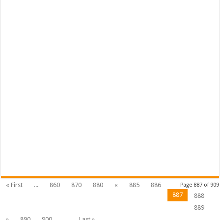
« First
...
860
870
880
«
885
886
Page 887 of 909
887
888
889
»
890
900
...
Last »