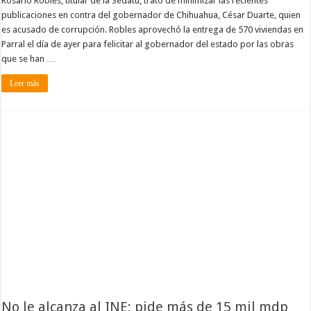
Rosario Robles, titular de la Sedatu, trató de minimizar las recientes
publicaciones en contra del gobernador de Chihuahua, César Duarte, quien
es acusado de corrupción. Robles aprovechó la entrega de 570 viviendas en
Parral el día de ayer para felicitar al gobernador del estado por las obras
que se han …
Leer más
No le alcanza al INE; pide más de 15 mil mdp