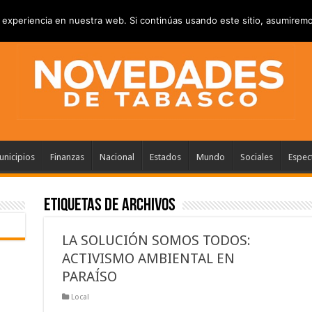
VACIDAD
ANUNCIATE
CONTACTANOS
experiencia en nuestra web. Si continúas usando este sitio, asumiremo
nicipios
Finanzas
Nacional
Estados
Mundo
Sociales
Espec
Etiquetas de Archivos
LA SOLUCIÓN SOMOS TODOS:
ACTIVISMO AMBIENTAL EN
PARAÍSO
Local