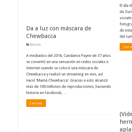
El día 
de Zuri
sociale
fotogra
Da a luz con máscara de
de esta
Chewbacca
del cu
Mundo
Leer 
A mediados del 2016, Candance Payne de 37 años
se convirtió en una sensación en redes sociales e
Internet cuando se colocó una máscara de
Chewbacca y realizó un streaming en vivo, así
nació ‘Mamá Chewbacca’. Gracias a esto alcanzó
más de 100 millones de reproducciones, haciendo
historia en Facebook, …
Leer más
(Vid
herm
apla