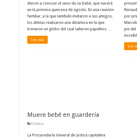
dieron a conocer el sexo de su bebé, que nacerá
presumi
en la primera quincena de agosto. En una reunión
Renaud 
familiar, a la que también invitaron a sus amigos,
por pri
los atletas realizaron una dinámica en la que
Marcelo
tronaron un globo del cual salieron papelitos …
pie del
increíb
Leer más
Leer 
Muere bebé en guardería
Estados
La Procuraduría General de Justica capitalina