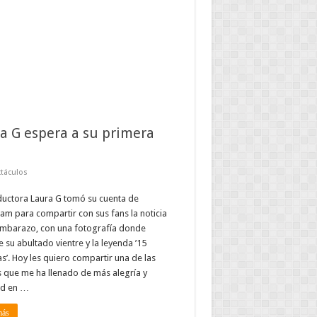
a G espera a su primera
táculos
ductora Laura G tomó su cuenta de
am para compartir con sus fans la noticia
embarazo, con una fotografía donde
 su abultado vientre y la leyenda ’15
’. Hoy les quiero compartir una de las
s que me ha llenado de más alegría y
ad en …
más