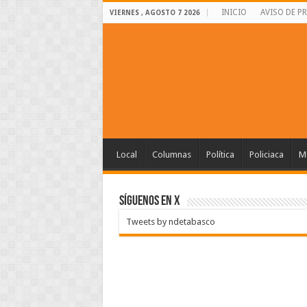
INICIO
AVISO DE P
VIERNES , AGOSTO 7 2026
Local
Columnas
Política
Policiaca
Mu
SÍGUENOS EN X
Tweets by ndetabasco