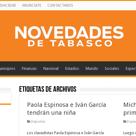
RIVACIDAD
ANUNCIATE
CONTACTANOS
nicipios
Finanzas
Nacional
Estados
Mundo
Sociales
Espec
Etiquetas de Archivos
Paola Espinosa e Iván García
Mich
tendrán una niña
prim
Deportes
Espec
Los clavadistas Paola Espinosa e Iván García
Luego 