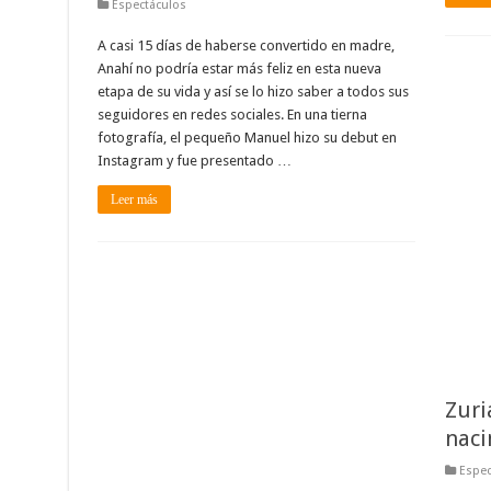
Espectáculos
A casi 15 días de haberse convertido en madre,
Anahí no podría estar más feliz en esta nueva
etapa de su vida y así se lo hizo saber a todos sus
seguidores en redes sociales. En una tierna
fotografía, el pequeño Manuel hizo su debut en
Instagram y fue presentado …
Leer más
Zuri
naci
Espec