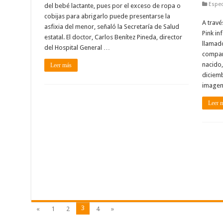
Espec
del bebé lactante, pues por el exceso de ropa o
cobijas para abrigarlo puede presentarse la
A travé
asfixia del menor, señaló la Secretaría de Salud
Pink in
estatal. El doctor, Carlos Benítez Pineda, director
llamad
del Hospital General …
compart
nacido,
Leer más
diciemb
imagen 
Leer 
3
«
1
2
4
»