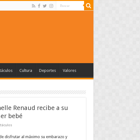
táculos
Cultura
Deportes
Valores
elle Renaud recibe a su
er bebé
táculos
de disfrutar al máximo su embarazo y