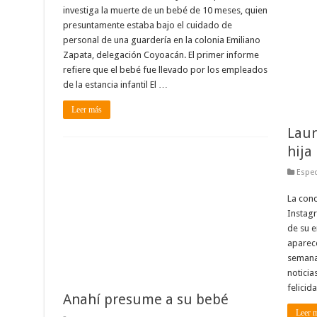
investiga la muerte de un bebé de 10 meses, quien
presuntamente estaba bajo el cuidado de
personal de una guardería en la colonia Emiliano
Zapata, delegación Coyoacán. El primer informe
refiere que el bebé fue llevado por los empleados
de la estancia infantil El …
Leer más
Laur
hija
Espec
La con
Instagr
de su 
aparece
semanas
noticia
felicid
Anahí presume a su bebé
Leer 