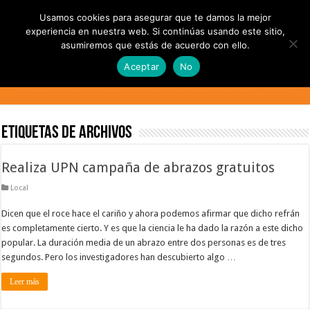
Usamos cookies para asegurar que te damos la mejor
experiencia en nuestra web. Si continúas usando este sitio,
asumiremos que estás de acuerdo con ello.
Aceptar
No
Etiquetas de Archivos
Realiza UPN campaña de abrazos gratuitos
Local
Dicen que el roce hace el cariño y ahora podemos afirmar que dicho refrán
es completamente cierto. Y es que la ciencia le ha dado la razón a este dicho
popular. La duración media de un abrazo entre dos personas es de tres
segundos. Pero los investigadores han descubierto algo …
Leer más