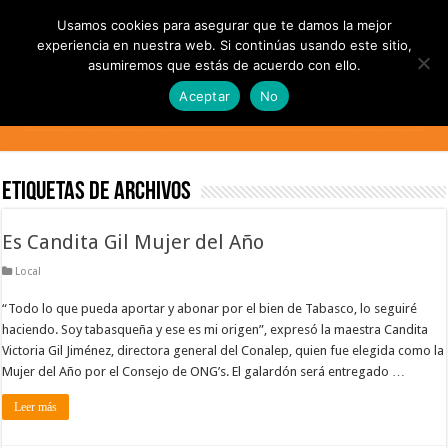
Usamos cookies para asegurar que te damos la mejor
experiencia en nuestra web. Si continúas usando este sitio,
asumiremos que estás de acuerdo con ello.
Aceptar
No
Etiquetas de Archivos
Es Candita Gil Mujer del Año
Local
“Todo lo que pueda aportar y abonar por el bien de Tabasco, lo seguiré
haciendo. Soy tabasqueña y ese es mi origen”, expresó la maestra Candita
Victoria Gil Jiménez, directora general del Conalep, quien fue elegida como la
Mujer del Año por el Consejo de ONG’s. El galardón será entregado …
Leer más