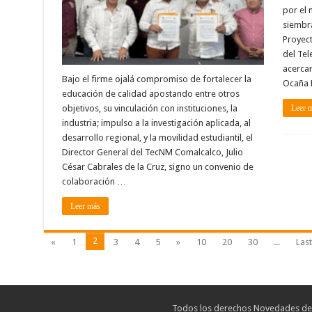
por el 
siembra
Proyect
del Tel
acercar
Bajo el firme ojalá compromiso de fortalecer la
Ocaña 
educación de calidad apostando entre otros
objetivos, su vinculación con instituciones, la
Leer 
industria; impulso a la investigación aplicada, al
desarrollo regional, y la movilidad estudiantil, el
Director General del TecNM Comalcalco, Julio
César Cabrales de la Cruz, signo un convenio de
colaboración …
Leer más
2
«
1
3
4
5
»
10
20
30
...
Last
Todos los derechos Novedades de T