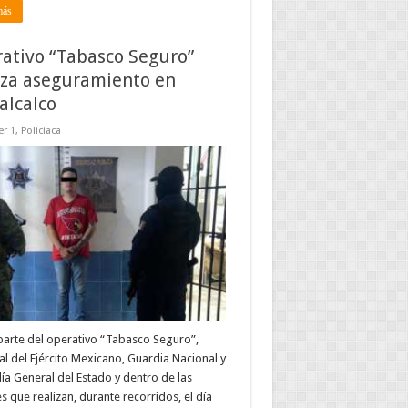
más
ativo “Tabasco Seguro”
iza aseguramiento en
lcalco
r 1
,
Policiaca
arte del operativo “Tabasco Seguro”,
l del Ejército Mexicano, Guardia Nacional y
alía General del Estado y dentro de las
s que realizan, durante recorridos, el día