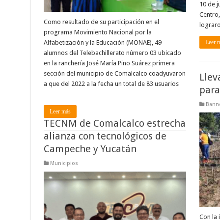
10 de j
Centro,
Como resultado de su participación en el
lograro
programa Movimiento Nacional por la
Alfabetización y la Educación (MONAE), 49
Leer 
alumnos del Telebachillerato número 03 ubicado
en la ranchería José María Pino Suárez primera
sección del municipio de Comalcalco coadyuvaron
Llev
a que del 2022 a la fecha un total de 83 usuarios
para
…
Banne
Leer más
TECNM de Comalcalco estrecha
alianza con tecnológicos de
Campeche y Yucatán
Municipios
Con la 