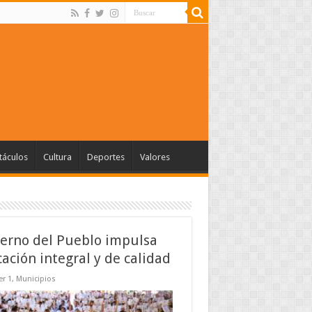
táculos
Cultura
Deportes
Valores
erno del Pueblo impulsa
ación integral y de calidad
r 1
,
Municipios