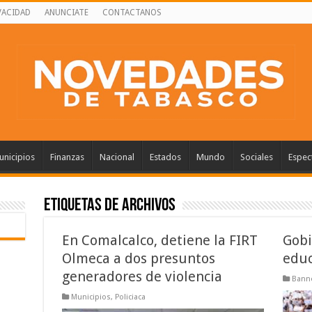
VACIDAD
ANUNCIATE
CONTACTANOS
nicipios
Finanzas
Nacional
Estados
Mundo
Sociales
Espec
Etiquetas de Archivos
En Comalcalco, detiene la FIRT
Gobi
Olmeca a dos presuntos
educ
generadores de violencia
Banne
Municipios
,
Policiaca