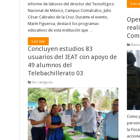
Leer 
informe de labores del director del Tecnológico
Nacional de México, Campus Comalcalco, Julio
César Cabrales de la Cruz. Durante el evento,
Oper
Marín Figueroa, destacó los programas
real
educativos de esta institución que …
Coma
Leer más
Banne
Concluyen estudios 83
usuarios del IEAT con apoyo de
49 alumnos del
Telebachillerato 03
Sin categoría
Como p
persona
la Fisc
accione