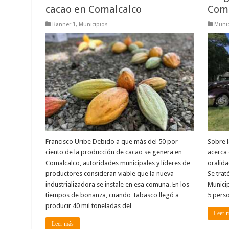
cacao en Comalcalco
Coma
Banner 1
,
Municipios
Munic
Francisco Uribe Debido a que más del 50 por
Sobre l
ciento de la producción de cacao se genera en
acerca 
Comalcalco, autoridades municipales y líderes de
oralida
productores consideran viable que la nueva
Se trat
industrializadora se instale en esa comuna. En los
Municip
tiempos de bonanza, cuando Tabasco llegó a
5 perso
producir 40 mil toneladas del …
Leer 
Leer más