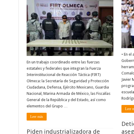
• En el
Gobern
En un trabajo coordinado entre las fuerzas
herrami
estatales y federales que integran la Fuerza
Comalc
Interinstitucional de Reacción Táctica (FIRT)
Javier 
Olmeca: la Secretaría de Seguridad y Protección
program
Ciudadana, Defensa, Ejército Mexicano, Guardia
escuela
Nacional, Marina Armada de México, las Fiscalías
Rodríg
General de la República y del Estado, así como
elementos del Grupo …
Leer 
Leer más
Deti
Piden industrializadora de
aseg