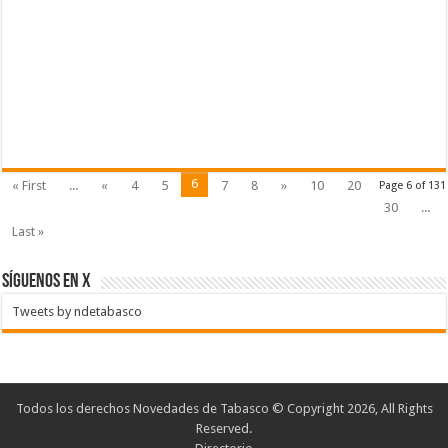
6
« First
...
«
4
5
7
8
»
10
20
Page 6 of 131
30
...
Last »
SÍGUENOS EN X
Tweets by ndetabasco
Todos los derechos Novedades de Tabasco © Copyright 2026, All Rights
Reserved.