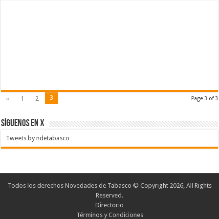
3
«
1
2
Page 3 of 3
SÍGUENOS EN X
Tweets by ndetabasco
Todos los derechos Novedades de Tabasco © Copyright 2026, All Rights
Reserved.
Directorio
Términos y Condiciones