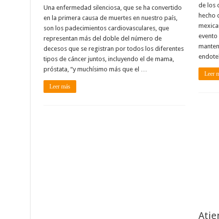
de los 
Una enfermedad silenciosa, que se ha convertido
hecho c
en la primera causa de muertes en nuestro país,
mexican
son los padecimientos cardiovasculares, que
evento 
representan más del doble del número de
mantene
decesos que se registran por todos los diferentes
endote
tipos de cáncer juntos, incluyendo el de mama,
próstata, “y muchísimo más que el …
Leer 
Leer más
Atie