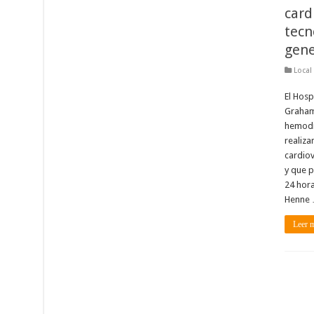
card
tecn
gene
Local
El Hosp
Graham
hemodi
realiza
cardiov
y que p
24 hora
Henne
Leer 