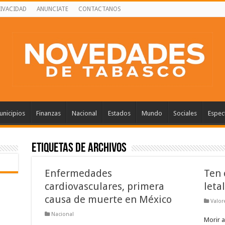
RIVACIDAD
ANUNCIATE
CONTACTANOS
nicipios
Finanzas
Nacional
Estados
Mundo
Sociales
Espec
Etiquetas de Archivos
Enfermedades
Ten 
cardiovasculares, primera
leta
causa de muerte en México
Valor
Nacional
Morir a