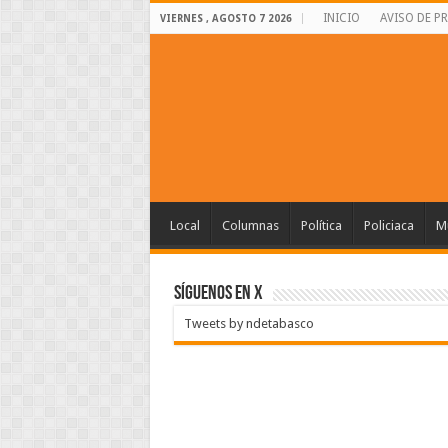
INICIO
AVISO DE P
VIERNES , AGOSTO 7 2026
Local
Columnas
Política
Policiaca
Mu
SÍGUENOS EN X
Tweets by ndetabasco