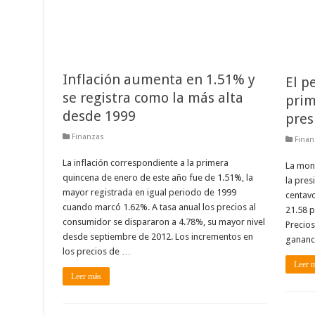
Inflación aumenta en 1.51% y
El pe
se registra como la más alta
prim
desde 1999
pres
Finanzas
Finan
La inflación correspondiente a la primera
La mone
quincena de enero de este año fue de 1.51%, la
la pres
mayor registrada en igual periodo de 1999
centavo
cuando marcó 1.62%. A tasa anual los precios al
21.58 p
consumidor se dispararon a 4.78%, su mayor nivel
Precios
desde septiembre de 2012. Los incrementos en
gananci
los precios de …
Leer 
Leer más