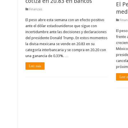
cotiza en 20.83 en bancos
El P
Finanzas
medi
El peso abre esta semana con un efecto positivo
Finan
ante el dólar estadounidense que sigue con
El peso
incertidumbre ante las decisiones y declaraciones
frente 
del presidente Donald Trump. En estos momentos
crecien
la divisa mexicana se vende en 20.83 en su
México 
categoría interbancaria y se compra en 20.20 con
presid
una ganancia de 0.33%. …
cancela
Leer más
próxim
Leer 