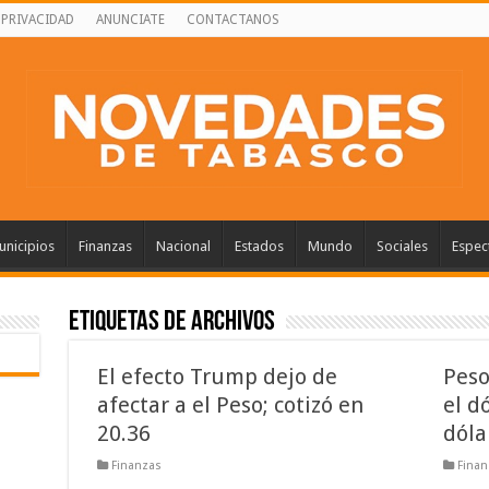
 PRIVACIDAD
ANUNCIATE
CONTACTANOS
nicipios
Finanzas
Nacional
Estados
Mundo
Sociales
Espec
Etiquetas de Archivos
El efecto Trump dejo de
Peso
afectar a el Peso; cotizó en
el d
20.36
dóla
Finanzas
Finan