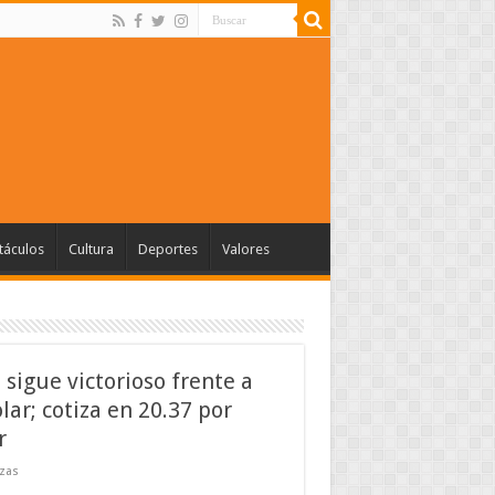
táculos
Cultura
Deportes
Valores
 sigue victorioso frente a
ólar; cotiza en 20.37 por
r
zas