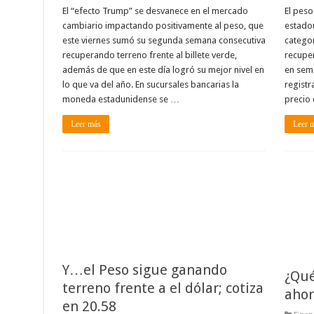
El “efecto Trump” se desvanece en el mercado
El peso
cambiario impactando positivamente al peso, que
estadou
este viernes sumó su segunda semana consecutiva
categor
recuperando terreno frente al billete verde,
recuper
además de que en este día logró su mejor nivel en
en sem
lo que va del año. En sucursales bancarias la
registr
moneda estadunidense se …
precio 
Leer más
Leer 
Y…el Peso sigue ganando
¿Qué
terreno frente a el dólar; cotiza
ahor
en 20.58