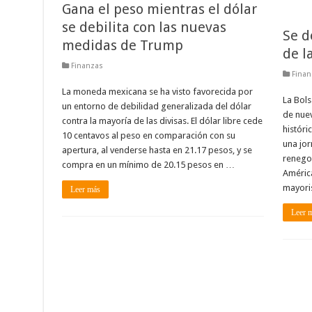
Gana el peso mientras el dólar
se debilita con las nuevas
Se d
medidas de Trump
de l
Finanzas
Finan
La moneda mexicana se ha visto favorecida por
La Bols
un entorno de debilidad generalizada del dólar
de nue
contra la mayoría de las divisas. El dólar libre cede
históri
10 centavos al peso en comparación con su
una jor
apertura, al venderse hasta en 21.17 pesos, y se
renegoc
compra en un mínimo de 20.15 pesos en …
América
mayori
Leer más
Leer 