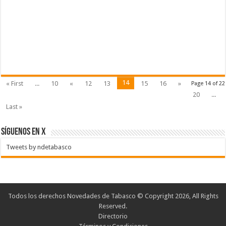
14
« First
...
10
«
12
13
15
16
»
Page 14 of 22
20
...
Last »
SÍGUENOS EN X
Tweets by ndetabasco
Todos los derechos Novedades de Tabasco © Copyright 2026, All Rights
Reserved.
Directorio