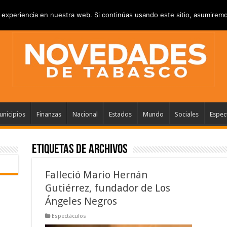
VACIDAD
ANUNCIATE
CONTACTANOS
experiencia en nuestra web. Si continúas usando este sitio, asumiremo
nicipios
Finanzas
Nacional
Estados
Mundo
Sociales
Espec
Etiquetas de Archivos
Falleció Mario Hernán
Gutiérrez, fundador de Los
Ángeles Negros
Espectáculos