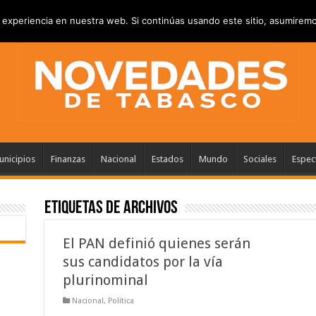
RIVACIDAD
ANUNCIATE
CONTACTANOS
experiencia en nuestra web. Si continúas usando este sitio, asumiremo
nicipios
Finanzas
Nacional
Estados
Mundo
Sociales
Espec
Etiquetas de Archivos
El PAN definió quienes serán
sus candidatos por la vía
plurinominal
Nacional
,
Política