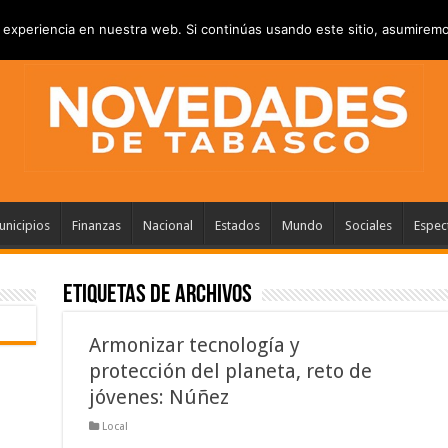
RIVACIDAD
ANUNCIATE
CONTACTANOS
experiencia en nuestra web. Si continúas usando este sitio, asumiremo
nicipios
Finanzas
Nacional
Estados
Mundo
Sociales
Espec
Etiquetas de Archivos
Armonizar tecnología y
protección del planeta, reto de
jóvenes: Núñez
Local