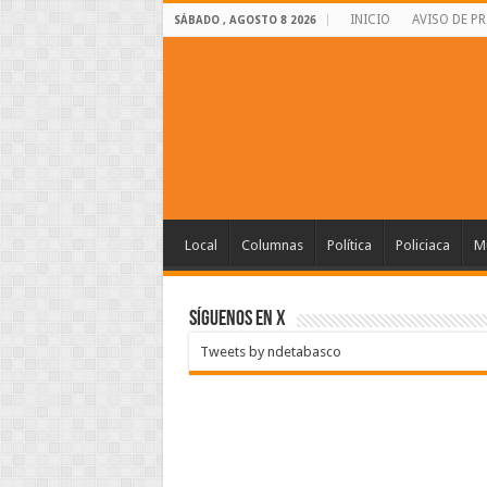
INICIO
AVISO DE P
SÁBADO , AGOSTO 8 2026
Local
Columnas
Política
Policiaca
Mu
SÍGUENOS EN X
Tweets by ndetabasco