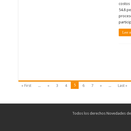
costos 
54.8 pe
proces
partici
Leer 
5
« First
...
«
3
4
6
7
»
...
Last »
Todos los derechos Novedades de T