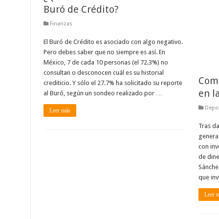
Buró de Crédito?
Finanzas
El Buró de Crédito es asociado con algo negativo.
Pero debes saber que no siempre es así. En
México, 7 de cada 10 personas (el 72.3%) no
consultan o desconocen cuál es su historial
Comb
crediticio. Y sólo el 27.7% ha solicitado su reporte
en l
al Buró, según un sondeo realizado por …
Depo
Leer más
Tras da
genera 
con inv
de dine
Sánchez
que inv
Leer 