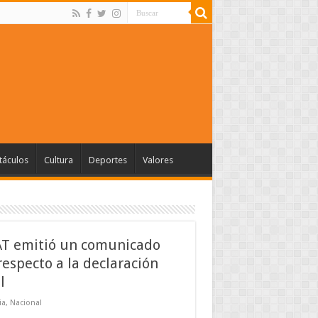
táculos
Cultura
Deportes
Valores
AT emitió un comunicado
respecto a la declaración
l
ia
,
Nacional