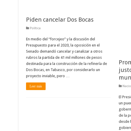
Piden cancelar Dos Bocas
Política
En medio del “forcejeo” y la discusión del
Presupuesto para el 2020, la oposición en el
Senado demandó cancelar y canalizar a otros
rubros la partida de 41 mil millones de pesos
Pro
destinada para la construcción de la refinería de
just
Dos Bocas, en Tabasco, por considerarlo un
proyecto inviable, pero …
muni
Leer más
Nacio
El Pres
un puen
goberna
de la p
desde l
gobiern