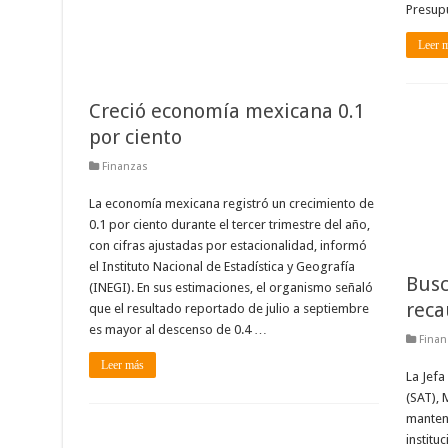
Presupu
Leer 
Creció economía mexicana 0.1
por ciento
Finanzas
La economía mexicana registró un crecimiento de
0.1 por ciento durante el tercer trimestre del año,
con cifras ajustadas por estacionalidad, informó
el Instituto Nacional de Estadística y Geografía
Busc
(INEGI). En sus estimaciones, el organismo señaló
reca
que el resultado reportado de julio a septiembre
es mayor al descenso de 0.4 …
Finan
Leer más
La Jefa
(SAT), 
mantene
institu