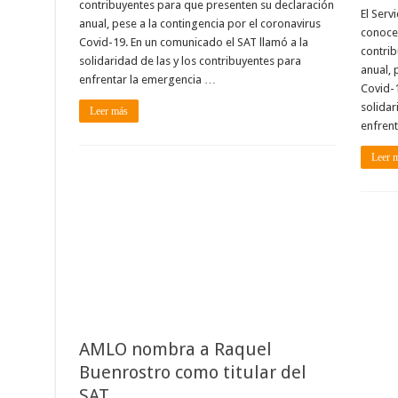
contribuyentes para que presenten su declaración
El Serv
anual, pese a la contingencia por el coronavirus
conocer
Covid-19. En un comunicado el SAT llamó a la
contrib
solidaridad de las y los contribuyentes para
anual, 
enfrentar la emergencia …
Covid-1
solidar
Leer más
enfren
Leer 
AMLO nombra a Raquel
Buenrostro como titular del
SAT