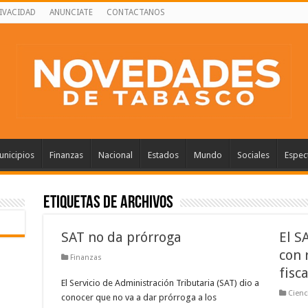
RIVACIDAD
ANUNCIATE
CONTACTANOS
nicipios
Finanzas
Nacional
Estados
Mundo
Sociales
Espec
Etiquetas de Archivos
SAT no da prórroga
El S
con 
Finanzas
fisca
El Servicio de Administración Tributaria (SAT) dio a
Cienc
conocer que no va a dar prórroga a los