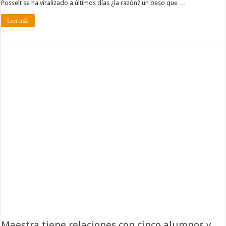
Posselt se ha viralizado a últimos días ¿la razón? un beso que …
Leer más
Maestra tiene relaciones con cinco alumnos y