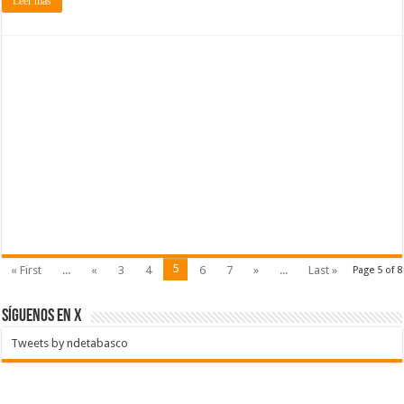
Leer más
5
« First
...
«
3
4
6
7
»
...
Last »
Page 5 of 8
SÍGUENOS EN X
Tweets by ndetabasco