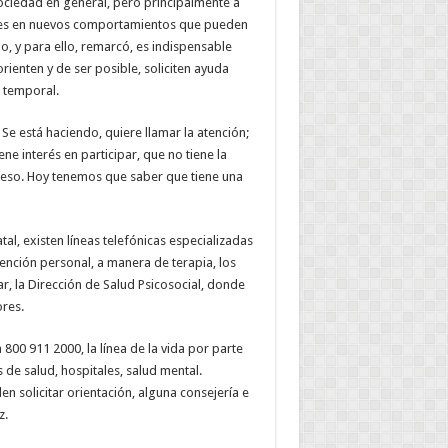
 sociedad en general, pero principalmente a
entes en nuevos comportamientos que pueden
io, y para ello, remarcó, es indispensable
rienten y de ser posible, soliciten ayuda
á temporal.
e está haciendo, quiere llamar la atención;
iene interés en participar, que no tiene la
 eso. Hoy tenemos que saber que tiene una
al, existen líneas telefónicas especializadas
tención personal, a manera de terapia, los
r, la Dirección de Salud Psicosocial, donde
res.
a 800 911 2000, la línea de la vida por parte
s de salud, hospitales, salud mental.
n solicitar orientación, alguna consejería e
z.