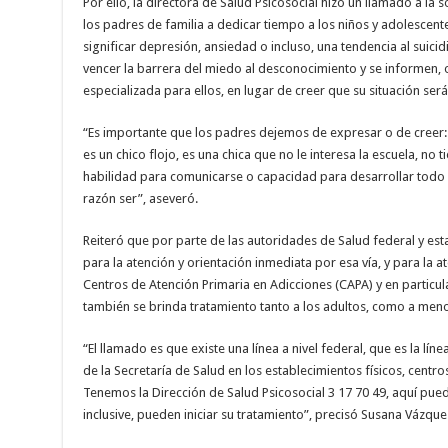
Por ello, la directora de Salud Psicosocial hizo un llamado a la
los padres de familia a dedicar tiempo a los niños y adolesc
significar depresión, ansiedad o incluso, una tendencia al suicid
vencer la barrera del miedo al desconocimiento y se informen, o
especializada para ellos, en lugar de creer que su situación ser
“Es importante que los padres dejemos de expresar o de creer: S
es un chico flojo, es una chica que no le interesa la escuela, no t
habilidad para comunicarse o capacidad para desarrollar todo
razón ser”, aseveró.
Reiteró que por parte de las autoridades de Salud federal y estat
para la atención y orientación inmediata por esa vía, y para la a
Centros de Atención Primaria en Adicciones (CAPA) y en particula
también se brinda tratamiento tanto a los adultos, como a meno
“El llamado es que existe una línea a nivel federal, que es la líne
de la Secretaría de Salud en los establecimientos físicos, centro
Tenemos la Dirección de Salud Psicosocial 3 17 70 49, aquí puede
inclusive, pueden iniciar su tratamiento”, precisó Susana Vázque