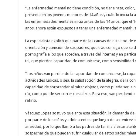
“La enfermedad mental no tiene condición, no tiene raza, color
presenta en los jóvenes menores de 14 años y cuándo inicia la 
las enfermedades mentales inicia antes de los 14 años, que el 14
años, ahora están expuestos a tener una enfermedad mental”, a
La especialista explicó que parte de las causas de este tipo de
orientación y atención de sus padres, que trae consigo que se d
pornografía a los que acceden, a través del internet y en particu
tal, que pierden capacidad de comunicarse, como sensibilidad c
“Los niños van perdiendo la capacidad de comunicarse, la capac
actividades lúdicas, o sea, la satisfacción de la alegría, de la co
capacidad de sorprender al mirar objetos, como puede ser la n
río, como puede ser correr descalzos. Para eso, van perdiendo 
refirió.
Vázquez López sostuvo que ante esta situación, la demanda de 
por parte de los niños y adolescentes que luego de ser entrevi
ansiedad, por lo que llamó a los padres de familia a estar ate
sospechar de que pueden sufrir cualquier de estos padecimien