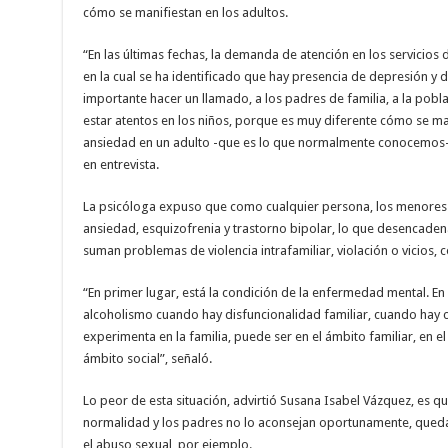
cómo se manifiestan en los adultos.
“En las últimas fechas, la demanda de atención en los servicio
en la cual se ha identificado que hay presencia de depresión y d
importante hacer un llamado, a los padres de familia, a la pobl
estar atentos en los niños, porque es muy diferente cómo se ma
ansiedad en un adulto -que es lo que normalmente conocemos- 
en entrevista.
La psicóloga expuso que como cualquier persona, los menore
ansiedad, esquizofrenia y trastorno bipolar, lo que desencadena
suman problemas de violencia intrafamiliar, violación o vicios
“En primer lugar, está la condición de la enfermedad mental. En 
alcoholismo cuando hay disfuncionalidad familiar, cuando hay c
experimenta en la familia, puede ser en el ámbito familiar, en el
ámbito social”, señaló.
Lo peor de esta situación, advirtió Susana Isabel Vázquez, es que
normalidad y los padres no lo aconsejan oportunamente, qued
el abuso sexual, por ejemplo.