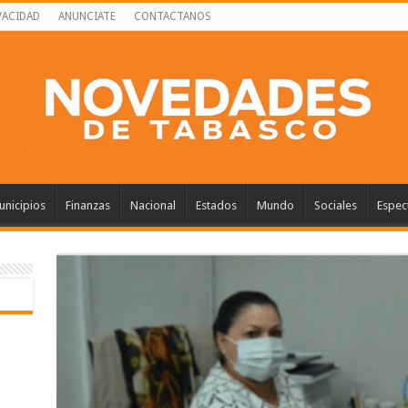
VACIDAD
ANUNCIATE
CONTACTANOS
nicipios
Finanzas
Nacional
Estados
Mundo
Sociales
Espec