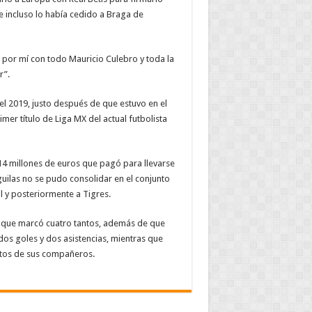
e incluso lo había cedido a Braga de
 por mí con todo Mauricio Culebro y toda la
r”.
el 2019, justo después de que estuvo en el
er título de Liga MX del actual futbolista
 14 millones de euros que pagó para llevarse
uilas no se pudo consolidar en el conjunto
l y posteriormente a Tigres.
os que marcó cuatro tantos, además de que
dos goles y dos asistencias, mientras que
ntos de sus compañeros.