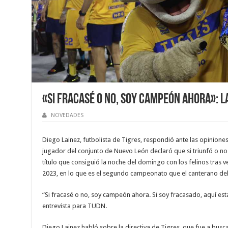
«Si fracasé o no, soy campeón ahora»: L
NOVEDADES
Diego Lainez, futbolista de Tigres, respondió ante las opinione
jugador del conjunto de Nuevo León declaró que si triunfó o no 
título que consiguió la noche del domingo con los felinos tras ve
2023, en lo que es el segundo campeonato que el canterano del
“Si fracasé o no, soy campeón ahora. Si soy fracasado, aquí está
entrevista para TUDN.
Diego Lainez habló sobre la directiva de Tigres, que fue a busca