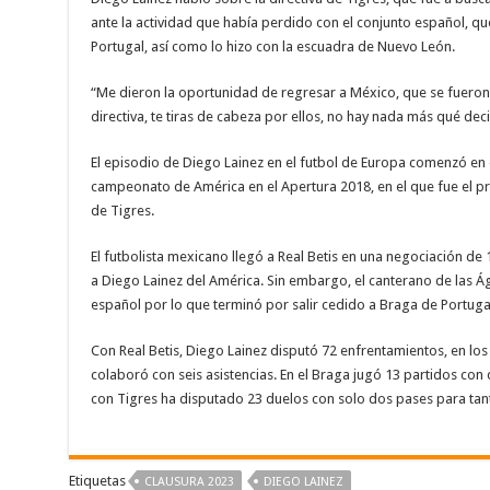
ante la actividad que había perdido con el conjunto español, qu
Portugal, así como lo hizo con la escuadra de Nuevo León.
“Me dieron la oportunidad de regresar a México, que se fueron
directiva, te tiras de cabeza por ellos, no hay nada más qué deci
El episodio de Diego Lainez en el futbol de Europa comenzó en 
campeonato de América en el Apertura 2018, en el que fue el prim
de Tigres.
El futbolista mexicano llegó a Real Betis en una negociación de
a Diego Lainez del América. Sin embargo, el canterano de las Ág
español por lo que terminó por salir cedido a Braga de Portuga
Con Real Betis, Diego Lainez disputó 72 enfrentamientos, en l
colaboró con seis asistencias. En el Braga jugó 13 partidos con 
con Tigres ha disputado 23 duelos con solo dos pases para ta
Etiquetas
CLAUSURA 2023
DIEGO LAINEZ