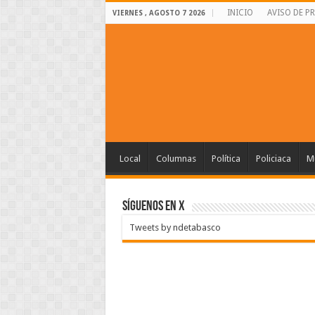
INICIO
AVISO DE P
VIERNES , AGOSTO 7 2026
Local
Columnas
Política
Policiaca
Mu
SÍGUENOS EN X
Tweets by ndetabasco