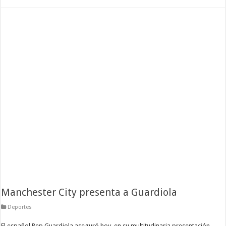
Manchester City presenta a Guardiola
Deportes
El español Pep Guardiola aseguró hoy, en su multitudinaria presentación