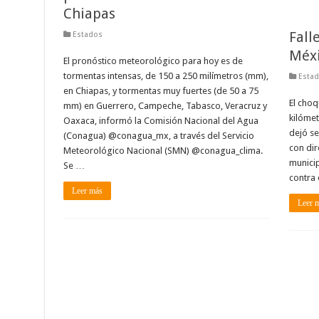
Chiapas
Fall
Estados
Méxi
El pronóstico meteorológico para hoy es de
tormentas intensas, de 150 a 250 milímetros (mm),
Esta
en Chiapas, y tormentas muy fuertes (de 50 a 75
El choq
mm) en Guerrero, Campeche, Tabasco, Veracruz y
kilómet
Oaxaca, informó la Comisión Nacional del Agua
dejó se
(Conagua) @conagua_mx, a través del Servicio
con dir
Meteorológico Nacional (SMN) @conagua_clima.
municip
Se …
contra 
Leer más
Leer 