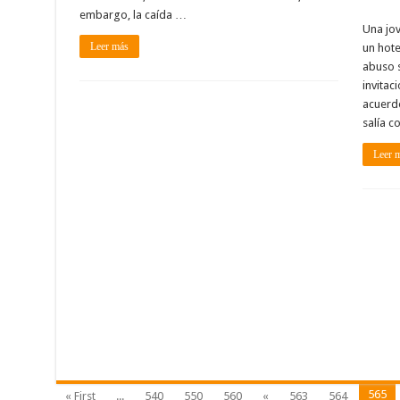
embargo, la caída …
Una jov
Leer más
un hote
abuso s
invitac
acuerdo
salía c
Leer 
565
« First
...
540
550
560
«
563
564