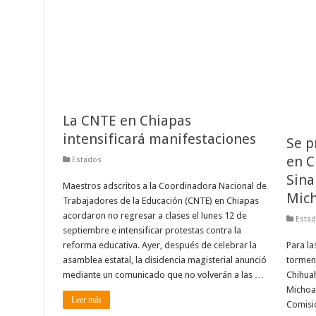
La CNTE en Chiapas
intensificará manifestaciones
Se p
en C
Estados
Sinal
Maestros adscritos a la Coordinadora Nacional de
Mich
Trabajadores de la Educación (CNTE) en Chiapas
acordaron no regresar a clases el lunes 12 de
Esta
septiembre e intensificar protestas contra la
reforma educativa. Ayer, después de celebrar la
Para la
asamblea estatal, la disidencia magisterial anunció
torment
mediante un comunicado que no volverán a las …
Chihuah
Michoac
Leer más
Comisi