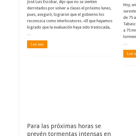
José Luis Escobar, dijo que no se sienten
Hoy, un
derrotados por volver a clases el próximo lunes,
sureste
pues, aseguró, lograron que el gobierno los
de 75 a
reconozca como interlocutores. «El que hayamos
Tabasco
logrado que la evaluación haya sido trastocada,
a 75 mm
…
tormen
…
Leer más
Leer 
Para las próximas horas se
prevén tormentas intensas en