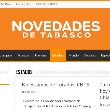
VACIDAD
ANUNCIATE
CONTACTANOS
nicipios
Finanzas
Nacional
Estados
Mundo
Sociales
Espec
Estados
No estamos derrotados: CNTE
Torm
hoy 
Estados
Chia
El vocero de la Coordinadora Nacional de
Esta
Trabajadores de la Educación (CNTE) en Chiapas,