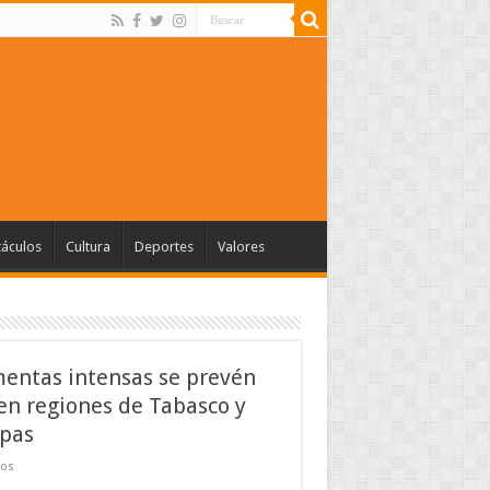
táculos
Cultura
Deportes
Valores
entas intensas se prevén
en regiones de Tabasco y
pas
dos