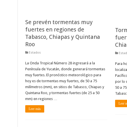
Se prevén tormentas muy
fuertes en regiones de
Torm
Tabasco, Chiapas y Quintana
fuer
Roo
Chia
Estados
Esta
La Onda Tropical Número 28 ingresará a la
Para ho
Península de Yucatán, donde generará tormentas
localiz
muy fuertes. El pronóstico meteorológico para
Pacífic
hoy es de tormentas muy fuertes, de 50 a 75
por lo 
milímetros (mm), en sitios de Tabasco, Chiapas y
50 a 75
Quintana Roo, y tormentas fuertes (de 25 a 50
Tabasco
mm) en regiones …
Leer 
Leer más