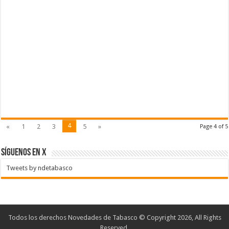
4
«
1
2
3
5
»
Page 4 of 5
SÍGUENOS EN X
Tweets by ndetabasco
Todos los derechos Novedades de Tabasco © Copyright 2026, All Rights
Reserved.