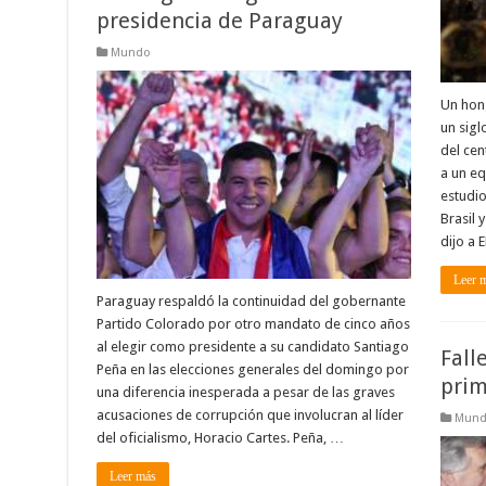
presidencia de Paraguay
Mundo
Un hon
un sigl
del cen
a un eq
estudio
Brasil 
dijo a 
Leer 
Paraguay respaldó la continuidad del gobernante
Partido Colorado por otro mandato de cinco años
al elegir como presidente a su candidato Santiago
Fall
Peña en las elecciones generales del domingo por
pri
una diferencia inesperada a pesar de las graves
acusaciones de corrupción que involucran al líder
Mun
del oficialismo, Horacio Cartes. Peña, …
Leer más