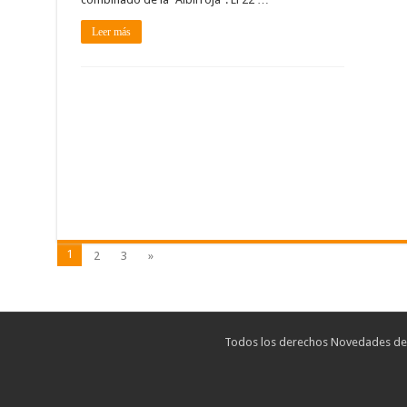
Leer más
1
2
3
»
Todos los derechos Novedades de T