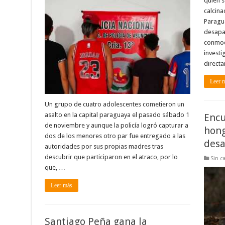
quien 
calcina
Paragu
desapar
conmoc
investi
direct
Leer 
Un grupo de cuatro adolescentes cometieron un
asalto en la capital paraguaya el pasado sábado 1
Encu
de noviembre y aunque la policía logró capturar a
hong
dos de los menores otro par fue entregado a las
desa
autoridades por sus propias madres tras
descubrir que participaron en el atraco, por lo
Sin c
que, …
Leer más
Santiago Peña gana la