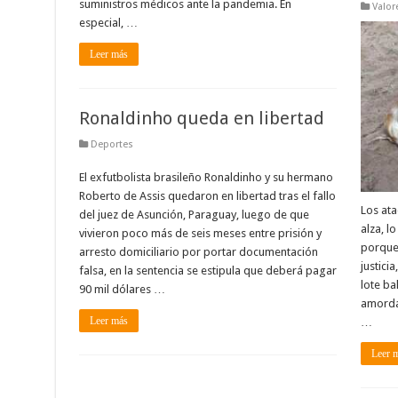
suministros médicos ante la pandemia. En
Valor
especial, …
Leer más
Ronaldinho queda en libertad
Deportes
El exfutbolista brasileño Ronaldinho y su hermano
Roberto de Assis quedaron en libertad tras el fallo
Los ata
del juez de Asunción, Paraguay, luego de que
alza, l
vivieron poco más de seis meses entre prisión y
porque 
arresto domiciliario por portar documentación
justici
falsa, en la sentencia se estipula que deberá pagar
lote ba
90 mil dólares …
amorda
Leer más
…
Leer 