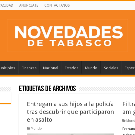
VACIDAD
ANUNCIATE
CONTACTANOS
nicipios
Finanzas
Nacional
Estados
Mundo
Sociales
Espec
Etiquetas de Archivos
Entregan a sus hijos a la policía
Filt
tras descubrir que participaron
amig
en asalto
Mun
Mundo
Fernand