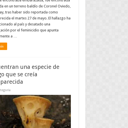
se encontraba embarazada, fue encontrada
da en un terreno baldío de Coronel Oviedo,
ay, tras haber sido reportada como
ecida el martes 27 de mayo. El hallazgo ha
ionado al país y desatado una
gación por el feminicidio que apunta
amente a …
más
entran una especie de
o que se creía
parecida
ategoría