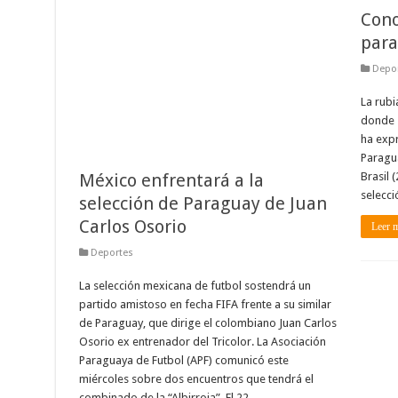
Cono
par
Depo
La rub
donde s
ha expr
Paragua
México enfrentará a la
Brasil 
selecci
selección de Paraguay de Juan
Carlos Osorio
Leer 
Deportes
La selección mexicana de futbol sostendrá un
partido amistoso en fecha FIFA frente a su similar
de Paraguay, que dirige el colombiano Juan Carlos
Osorio ex entrenador del Tricolor. La Asociación
Paraguaya de Futbol (APF) comunicó este
miércoles sobre dos encuentros que tendrá el
combinado de la “Albirroja”. El 22 …