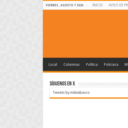
INICIO
AVISO DE P
VIERNES , AGOSTO 7 2026
Local
Columnas
Política
Policiaca
Mu
SÍGUENOS EN X
Tweets by ndetabasco