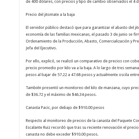
de 400 dólares, con precios y tipo de cambio observados el 4 de
Precio del jitomate a la baja
El servidor público destacó que para garantizar el abasto del j
economía de las familias mexicanas, el pasado 3 de junio se fi
Ordenamiento de la Producción, Abasto, Comercialización y Prec
Jefa del Ejecutivo.
Por ello, explicó, se realizó un comparativo de precios con cob
precio promedio por kilo va a la baja. A lo largo de tres seman
pesos al bajar de 57.22 a 47.68 pesos y actualmente oscila entr
También presentó un monitoreo del kilo de manzana, cuyo prec
de $36.72 y el máximo de $46.34 pesos.
Canasta Pacic, por debajo de $910.00 pesos
Respecto al monitoreo de precios de la canasta del Paquete Contra
Escalante Ruiz recordó que tras su reciente renovación el preci
canasta no debe exceder $910.00 pesos.