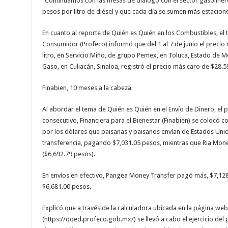
“Continuamos con las mesas de diálogo con el sector gasoliner
pesos por litro de diésel y que cada día se sumen más estacione
En cuanto al reporte de Quién es Quién en los Combustibles, el t
Consumidor (Profeco) informó que del 1 al 7 de junio el precio
litro, en Servicio Miño, de grupo Pemex, en Toluca, Estado de Mé
Gaso, en Culiacán, Sinaloa, registró el precio más caro de $28.5
Finabien, 10 meses a la cabeza
Al abordar el tema de Quién es Quién en el Envío de Dinero, el
consecutivo, Financiera para el Bienestar (Finabien) se coloc
por los dólares que paisanas y paisanos envían de Estados Unid
transferencia, pagando $7,031.05 pesos, mientras que Ria Mon
($6,692.79 pesos).
En envíos en efectivo, Pangea Money Transfer pagó más, $7,128
$6,681.00 pesos.
Explicó que a través de la calculadora ubicada en la página web
(https://qqed.profeco.gob.mx/) se llevó a cabo el ejercicio de