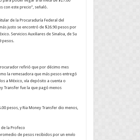
o para poder llegar a la meta de $27.00
s con este precio”, señaló.
itular de la Procuraduría Federal del
 más justo se encontró de $26.90 pesos por
xico. Servicios Auxiliares de Sinaloa, de Su
9 pesos.
 procurador refirió que por décimo mes
ó como la remesadora que más pesos entregó
os a México, vía depósito a cuenta o
ey Transfer fue la que pagó menos
.00 pesos, y Ria Money Transfer dio menos,
 de la Profeco
l promedio de pesos recibidos por un envío