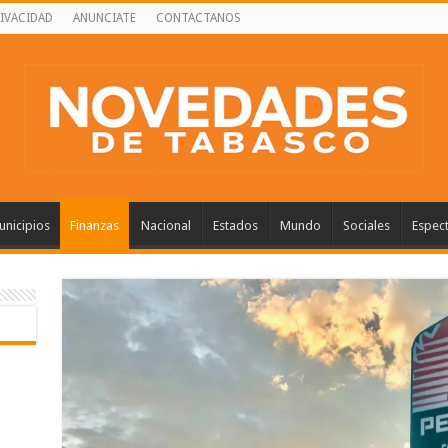
RIVACIDAD
ANUNCIATE
CONTACTANOS
nicipios
Finanzas
Nacional
Estados
Mundo
Sociales
Espec