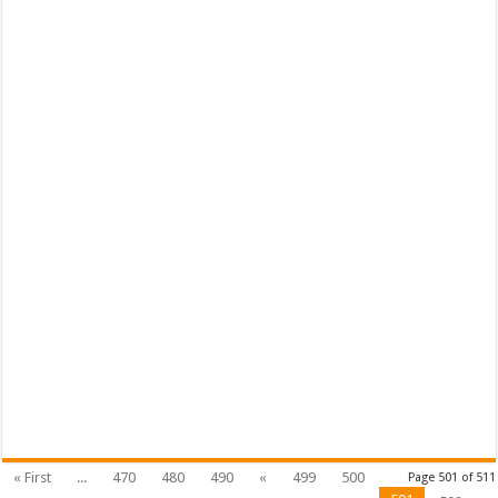
« First
...
470
480
490
«
499
500
Page 501 of 511