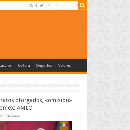
táculos
Cultura
Deportes
Valores
ratos otorgados, «omisión»
Pemex: AMLO
r 1
,
Nacional