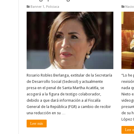
Banner 1
,
Policiaca
Nacio
Rosario Robles Berlanga, extitular de la Secretaría
“Lo he 
de Desarrollo Social (Sedesol) y actualmente
revisi
presa en el penal de Santa Martha Acatitla, se
nada qu
acogerá a la figura de testigo colaborador,
Nieto e
debido a que dará información a al Fiscalía
videogr
General de la República (FGR) a cambio de recibir
presun
una reducción en su …
de su 
López 
Leer más
Leer 