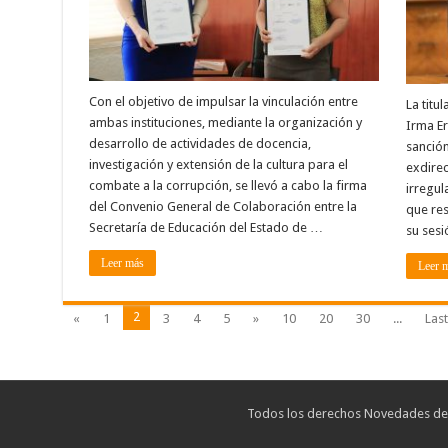
Con el objetivo de impulsar la vinculación entre
La titu
ambas instituciones, mediante la organización y
Irma Er
desarrollo de actividades de docencia,
sanción
investigación y extensión de la cultura para el
exdirec
combate a la corrupción, se llevó a cabo la firma
irregul
del Convenio General de Colaboración entre la
que res
Secretaría de Educación del Estado de …
su sesi
Leer más
Leer 
2
«
1
3
4
5
»
10
20
30
...
Last
Todos los derechos Novedades de T