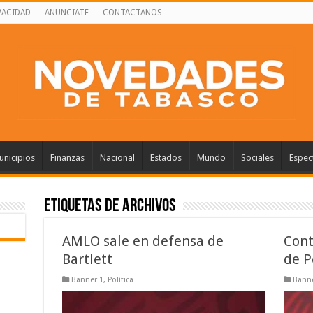
VACIDAD
ANUNCIATE
CONTACTANOS
nicipios
Finanzas
Nacional
Estados
Mundo
Sociales
Espec
Etiquetas de Archivos
AMLO sale en defensa de
Cont
Bartlett
de 
Banner 1
,
Política
Banne