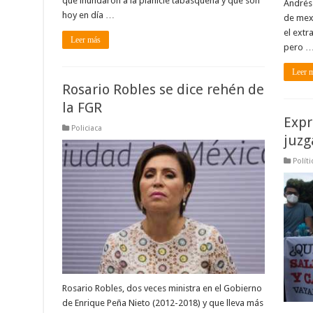
que inundaron a la planicie tabasqueña y que son
Andrés
hoy en día …
de mexi
el extr
Leer más
pero 
Leer 
Rosario Robles se dice rehén de
la FGR
Expr
Policiaca
juzg
Políti
Rosario Robles, dos veces ministra en el Gobierno
de Enrique Peña Nieto (2012-2018) y que lleva más