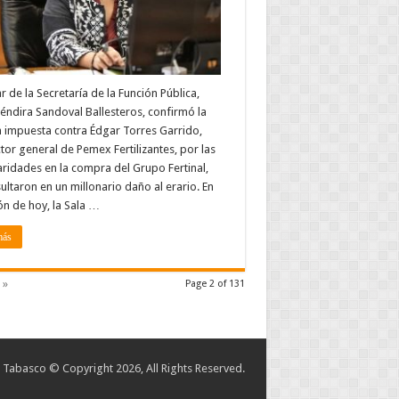
lar de la Secretaría de la Función Pública,
éndira Sandoval Ballesteros, confirmó la
 impuesta contra Édgar Torres Garrido,
tor general de Pemex Fertilizantes, por las
aridades en la compra del Grupo Fertinal,
ultaron en un millonario daño al erario. En
ón de hoy, la Sala …
más
 »
Page 2 of 131
abasco © Copyright 2026, All Rights Reserved.