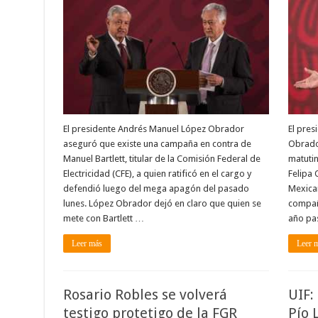
El presidente Andrés Manuel López Obrador
El pres
aseguró que existe una campaña en contra de
Obrador
Manuel Bartlett, titular de la Comisión Federal de
matutin
Electricidad (CFE), a quien ratificó en el cargo y
Felipa 
defendió luego del mega apagón del pasado
Mexica
lunes. López Obrador dejó en claro que quien se
compañí
mete con Bartlett …
año pa
Leer más
Leer 
Rosario Robles se volverá
UIF:
testigo protetigo de la FGR
Pío 