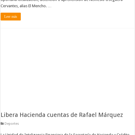
Cervantes, alias El Mencho. …
Leer más
Libera Hacienda cuentas de Rafael Márquez
Deportes
La Unidad de Inteligencia Financiera de la Secretaría de Hacienda y Crédito